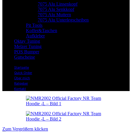
7075 Alu Linsenkopf
7075 Alu Senkkopf
7075 Alu Muttern
7075 Alu Unterlegscheiben
Pit Tools
Koffer&Taschen
Aufkleber
Oktay Tuning
Melzer Tuning
POS Bumper
Gutscheine
Startseite
Quick Order
Über mich
Ratgeber
Kontakt
Zum Vergrößern klicken