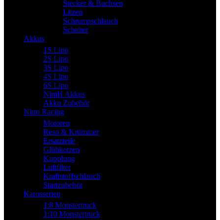
Stecker & Buchsen
Litzen
Schrumpschlauch
Schalter
Akkus
1S Lipo
2S Lipo
3S Lipo
4S Lipo
6S Lipo
NimH Akkus
Akku Zubehör
Nitro Racing
Motoren
Reso & Krümmer
Ersatzteile
Glühkerzen
Kupplung
Luftfilter
Kraftstoffschlauch
Startzubehör
Karosserien
1:8 Monstertruck
1:10 Monstertruck