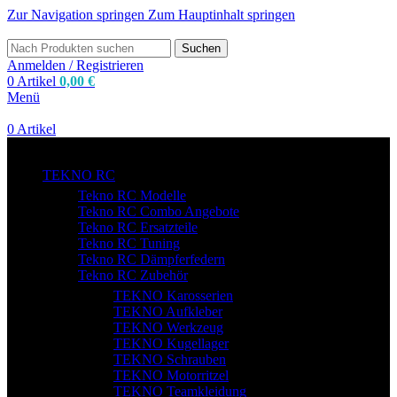
Zur Navigation springen
Zum Hauptinhalt springen
Suchen
Anmelden / Registrieren
0
Artikel
0,00
€
Menü
0
Artikel
zum Shop
TEKNO RC
Tekno RC Modelle
Tekno RC Combo Angebote
Tekno RC Ersatzteile
Tekno RC Tuning
Tekno RC Dämpferfedern
Tekno RC Zubehör
TEKNO Karosserien
TEKNO Aufkleber
TEKNO Werkzeug
TEKNO Kugellager
TEKNO Schrauben
TEKNO Motorritzel
TEKNO Teamkleidung