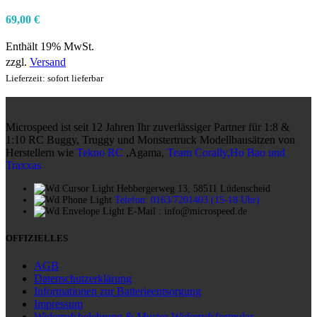
69,00
€
Enthält 19% MwSt.
zzgl.
Versand
Lieferzeit: sofort lieferbar
Microspeed ist seit 12 Jahren Ihr zuverlässiger Partner für 1:8 &
1:10 RC Buggy, Truggy und Monstertruck Modellbausätzen von
Herstellern wie
Tekno RC
,Agama,
Team Corally,Ho Bao und
Traxxas
Hebbergerweg 13, 58511 Lüdenscheid
Telefon: 0163/7201403 (15-18 Uhr)
E-Mail : info@microspeed.de
OFFIZIELLES
AGB
Datenschutzerklärung
Informationen zur Batterieentsorgung
Impressum
Widerrufsbelehrung & Muster-Widerrufsformular