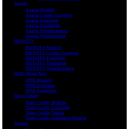
Agama
Agama Modelle
Agama Combo Angebote
Agama Ersatzteile
Agama Tuningteile
Agama Dämpferfedern
Agama Teamkleidung
INFINITY
INFINITY Modelle
INFINITY Combo Angebote
INFINITY Ersatzteile
INFINITY Tuningteile
INFINITY Dämpferfedern
HNR -Hong Nor-
HNR Modelle
HNR Ersatzteile
HNR Tuningteile
Team Corally
Team Corally Modelle
Team Corally Ersatzteile
Team Corally Tuning
Team Corally Schrauben-Muttern
Traxxas