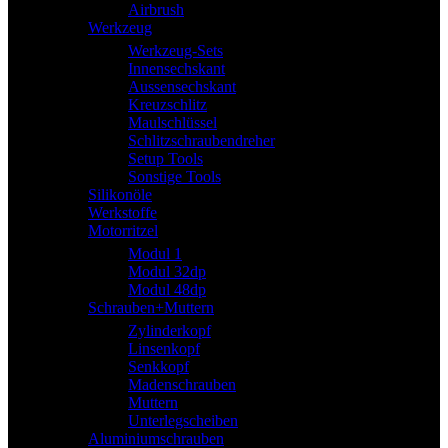
Airbrush
Werkzeug
Werkzeug-Sets
Innensechskant
Aussensechskant
Kreuzschlitz
Maulschlüssel
Schlitzschraubendreher
Setup Tools
Sonstige Tools
Silikonöle
Werkstoffe
Motorritzel
Modul 1
Modul 32dp
Modul 48dp
Schrauben+Muttern
Zylinderkopf
Linsenkopf
Senkkopf
Madenschrauben
Muttern
Unterlegscheiben
Aluminiumschrauben