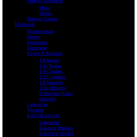
Traxxas Ersatzteile
Maxx
Sledge
Traxxas Tuning
Elektronik
Fernsteuerung
Servos
Servoarme
Ersatzteile
Regler & Motoren
1:8 Regler
1:10 Regler
1:8 Combos
1:10 Combos
1:8 Motoren
1:10 Motoren
Lüfter und Halter
Zubehör
Ladegeräte
Netzteile
Kabel & Stecker
Ladekabel
Balancer Platinen
Kabel mit Stecker