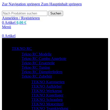
Zur Navigation springen
Zum Hauptinhalt springen
Suchen
Anmelden / Registrieren
0
Artikel
0,00
€
Menü
0
Artikel
zum Shop
TEKNO RC
Tekno RC Modelle
Tekno RC Combo Angebote
Tekno RC Ersatzteile
Tekno RC Tuning
Tekno RC Dämpferfedern
Tekno RC Zubehör
TEKNO Karosserien
TEKNO Aufkleber
TEKNO Werkzeug
TEKNO Kugellager
TEKNO Schrauben
TEKNO Motorritzel
TEKNO Teamkleidung