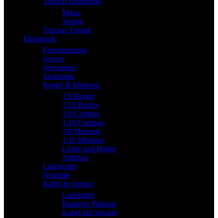
Traxxas Ersatzteile
Maxx
Sledge
Traxxas Tuning
Elektronik
Fernsteuerung
Servos
Servoarme
Ersatzteile
Regler & Motoren
1:8 Regler
1:10 Regler
1:8 Combos
1:10 Combos
1:8 Motoren
1:10 Motoren
Lüfter und Halter
Zubehör
Ladegeräte
Netzteile
Kabel & Stecker
Ladekabel
Balancer Platinen
Kabel mit Stecker