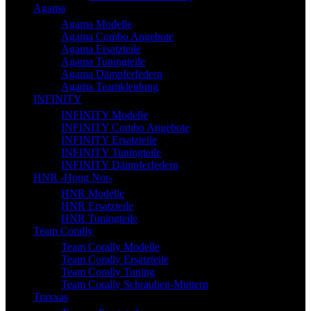
Agama
Agama Modelle
Agama Combo Angebote
Agama Ersatzteile
Agama Tuningteile
Agama Dämpferfedern
Agama Teamkleidung
INFINITY
INFINITY Modelle
INFINITY Combo Angebote
INFINITY Ersatzteile
INFINITY Tuningteile
INFINITY Dämpferfedern
HNR -Hong Nor-
HNR Modelle
HNR Ersatzteile
HNR Tuningteile
Team Corally
Team Corally Modelle
Team Corally Ersatzteile
Team Corally Tuning
Team Corally Schrauben-Muttern
Traxxas