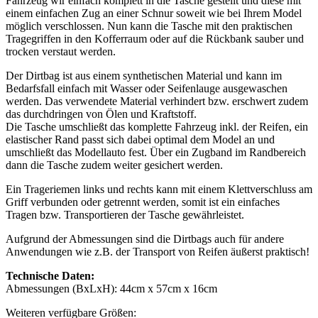
Fahrzeug wir einfach komplett in die Tasche gestellt und diese mit
einem einfachen Zug an einer Schnur soweit wie bei Ihrem Model
möglich verschlossen. Nun kann die Tasche mit den praktischen
Tragegriffen in den Kofferraum oder auf die Rückbank sauber und
trocken verstaut werden.
Der Dirtbag ist aus einem synthetischen Material und kann im
Bedarfsfall einfach mit Wasser oder Seifenlauge ausgewaschen
werden. Das verwendete Material verhindert bzw. erschwert zudem
das durchdringen von Ölen und Kraftstoff.
Die Tasche umschließt das komplette Fahrzeug inkl. der Reifen, ein
elastischer Rand passt sich dabei optimal dem Model an und
umschließt das Modellauto fest. Über ein Zugband im Randbereich
dann die Tasche zudem weiter gesichert werden.
Ein Trageriemen links und rechts kann mit einem Klettverschluss am
Griff verbunden oder getrennt werden, somit ist ein einfaches
Tragen bzw. Transportieren der Tasche gewährleistet.
Aufgrund der Abmessungen sind die Dirtbags auch für andere
Anwendungen wie z.B. der Transport von Reifen äußerst praktisch!
Technische Daten:
Abmessungen (BxLxH): 44cm x 57cm x 16cm
Weiteren verfügbare Größen: