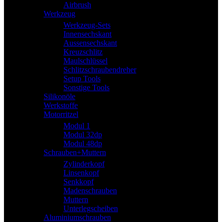
Airbrush
Werkzeug
Werkzeug-Sets
Innensechskant
Aussensechskant
Kreuzschlitz
Maulschlüssel
Schlitzschraubendreher
Setup Tools
Sonstige Tools
Silikonöle
Werkstoffe
Motorritzel
Modul 1
Modul 32dp
Modul 48dp
Schrauben+Muttern
Zylinderkopf
Linsenkopf
Senkkopf
Madenschrauben
Muttern
Unterlegscheiben
Aluminiumschrauben