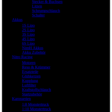
Stecker & Buchsen
Litzen
Schrumpschlauch
Schalter
Akkus
1S Lipo
2S Lipo
3S Lipo
4S Lipo
6S Lipo
NimH Akkus
Akku Zubehör
Nitro Racing
Motoren
Reso & Krümmer
Ersatzteile
Glühkerzen
Kupplung
Luftfilter
Kraftstoffschlauch
Startzubehör
Karosserien
1:8 Monstertruck
1:10 Monstertruck