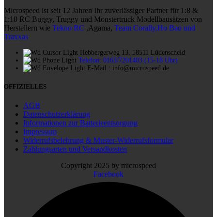
Microspeed ist seit 12 Jahren Ihr zuverlässiger Partner für 1:8 &
1:10 RC Buggy, Truggy und Monstertruck Modellbausätzen von
Herstellern wie
Tekno RC
,Agama,
Team Corally,Ho Bao und
Traxxas
Hebbergerweg 13, 58511 Lüdenscheid
Telefon: 0163/7201403 (15-18 Uhr)
E-Mail : info@microspeed.de
OFFIZIELLES
AGB
Datenschutzerklärung
Informationen zur Batterieentsorgung
Impressum
Widerrufsbelehrung & Muster-Widerrufsformular
Zahlungsarten und Versandkosten
Copyright 2025 by microspeed
Facebook