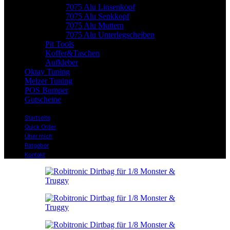
7075 Alu Linsenkopf
7075 Alu Senkkopf
7075 Alu Muttern
7075 Alu Unterlegscheiben
Pit Tools
Koffer&Taschen
Aufkleber
Oktay Tuning
Melzer Tuning
POS Bumper
Gutscheine
Startseite
Quick Order
Über mich
Ratgeber
Kontakt