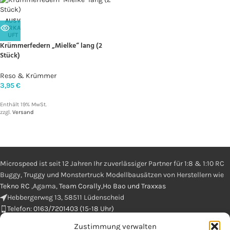
AUSV
ERKA
UFT
Krümmerfedern „Mielke“ lang (2
Stück)
Reso & Krümmer
3,95
€
Enthält 19% MwSt.
zzgl.
Versand
Microspeed ist seit 12 Jahren Ihr zuverlässiger Partner für 1:8 & 1:10 RC
Buggy, Truggy und Monstertruck Modellbausätzen von Herstellern wie
Tekno RC
,Agama,
Team Corally,Ho Bao und Traxxas
Hebbergerweg 13, 58511 Lüdenscheid
Telefon: 0163/7201403 (15-18 Uhr)
Zustimmung verwalten