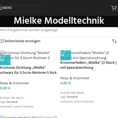
Zur Navigation springen
MENÜ
Zum Hauptinhalt springen
Mielke Modelltechnik
Alle 3 Ergebnisse werden angezeigt
Seitenleiste anzeigen
Krümmerfedern „Mielke“ (2 Stück )
Krümmer Dichtung „Mielke“
mit Spezialwicklung
schwarz für 3,5ccm Motoren 5 Stck.
Reso & Krümmer
Reso & Krümmer
4,90
€
9,90
€
Enthält 19% MwSt.
zzgl.
Versand
Enthält 19% MwSt.
Lieferzeit: sofort lieferbar
zzgl.
Versand
Lieferzeit: sofort lieferbar