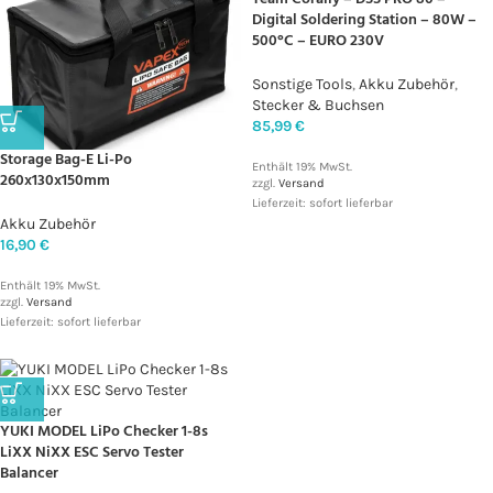
Digital Soldering Station – 80W –
500°C – EURO 230V
Sonstige Tools
,
Akku Zubehör
,
Stecker & Buchsen
85,99
€
Storage Bag-E Li-Po
Enthält 19% MwSt.
260x130x150mm
zzgl.
Versand
Lieferzeit: sofort lieferbar
Akku Zubehör
16,90
€
Enthält 19% MwSt.
zzgl.
Versand
Lieferzeit: sofort lieferbar
YUKI MODEL LiPo Checker 1-8s
LiXX NiXX ESC Servo Tester
Balancer