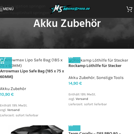
Zur Navigation springen
MENÜ
Zum Hauptinhalt springen
Akku Zubehör
Alle 5 Ergebnisse werden angezeigt
Seitenleiste anzeigen
Rockamp Löthilfe für Stecker
Arrowmax Lipo Safe Bag (185 x 75 x
60MM)
Akku Zubehör
,
Sonstige Tools
14,90
€
Akku Zubehör
10,90
€
Enthält 19% MwSt.
zzgl.
Versand
Lieferzeit: sofort lieferbar
Enthält 19% MwSt.
zzgl.
Versand
Lieferzeit: sofort lieferbar
Team Corally – DSS PRO 80 –