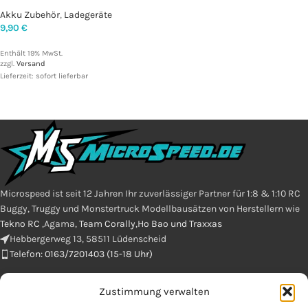
Akku Zubehör
,
Ladegeräte
9,90
€
Enthält 19% MwSt.
zzgl.
Versand
Lieferzeit: sofort lieferbar
Microspeed ist seit 12 Jahren Ihr zuverlässiger Partner für 1:8 & 1:10 RC
Buggy, Truggy und Monstertruck Modellbausätzen von Herstellern wie
Tekno RC
,Agama,
Team Corally,Ho Bao und Traxxas
Hebbergerweg 13, 58511 Lüdenscheid
Telefon: 0163/7201403 (15-18 Uhr)
Zustimmung verwalten