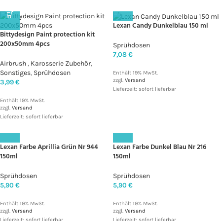
Lexan Candy Dunkelblau 150 ml
Bittydesign Paint protection kit
200x50mm 4pcs
Sprühdosen
7,08
€
Airbrush
,
Karosserie Zubehör
,
Sonstiges
,
Sprühdosen
Enthält 19% MwSt.
zzgl.
Versand
3,99
€
Lieferzeit: sofort lieferbar
Enthält 19% MwSt.
zzgl.
Versand
Lieferzeit: sofort lieferbar
Lexan Farbe Aprillia Grün Nr 944
Lexan Farbe Dunkel Blau Nr 216
150ml
150ml
Sprühdosen
Sprühdosen
5,90
€
5,90
€
Enthält 19% MwSt.
Enthält 19% MwSt.
zzgl.
Versand
zzgl.
Versand
Lieferzeit: sofort lieferbar
Lieferzeit: sofort lieferbar