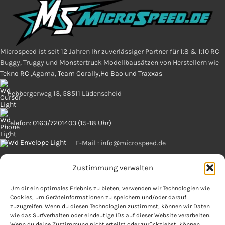
Microspeed ist seit 12 Jahren Ihr zuverlässiger Partner für 1:8 & 1:10 RC
Buggy, Truggy und Monstertruck Modellbausätzen von Herstellern wie
Tekno RC
,Agama,
Team Corally,Ho Bao und Traxxas
Hebbergerweg 13, 58511 Lüdenscheid
Telefon: 0163/7201403 (15-18 Uhr)
E-Mail : info@microspeed.de
Zustimmung verwalten
OFFIZIELLES
Um dir ein optimales Erlebnis zu bieten, verwenden wir Technologien wie
Cookies, um Geräteinformationen zu speichern und/oder darauf
Copyright 2025 by microspeed
zuzugreifen. Wenn du diesen Technologien zustimmst, können wir Daten
wie das Surfverhalten oder eindeutige IDs auf dieser Website verarbeiten.
Wenn du deine Zustimmung nicht erteilst oder zurückziehst, können