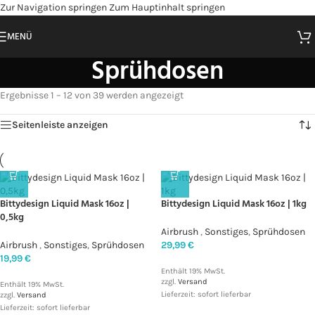
Zur Navigation springen
Zum Hauptinhalt springen
MENÜ
Sprühdosen
Ergebnisse 1 – 12 von 39 werden angezeigt
Seitenleiste anzeigen
Bittydesign Liquid Mask 16oz |
Bittydesign Liquid Mask 16oz | 1kg
0,5kg
Airbrush
,
Sonstiges
,
Sprühdosen
Airbrush
,
Sonstiges
,
Sprühdosen
29,99
€
19,99
€
Enthält 19% MwSt.
zzgl.
Versand
Enthält 19% MwSt.
Lieferzeit: sofort lieferbar
zzgl.
Versand
Lieferzeit: sofort lieferbar