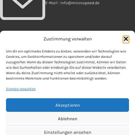
E-Mail : info@microspeed.de
Zustimmung verwalten
OFFIZIELLES
Um dir ein optimales Erlebnis zu bieten, verwenden wir Technologien wie
Cookies, um Geräteinformationen zu speichern und/oder darauf
AGB
zuzugreifen. Wenn du diesen Technologien zustimmst, können wir Daten
Datenschutzerklärung
wie das Surfverhalten oder eindeutige IDs auf dieser Website verarbeiten.
Informationen zur Batterieentsorgung
Wenn du deine Zustimmung nicht erteilst oder zurückziehst, können
bestimmte Merkmale und Funktionen beeinträchtigt werden.
Impressum
Widerrufsbelehrung & Muster-Widerrufsformular
Dienste verwalten
Zahlungsarten und Versandkosten
Akzeptieren
Copyright 2025 by microspeed
Ablehnen
Einstellungen ansehen
Vertrag widerrufen