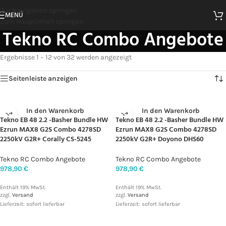
Zur Navigation springen
MENÜ
Zum Hauptinhalt springen
Tekno RC Combo Angebote
Ergebnisse 1 – 12 von 32 werden angezeigt
Seitenleiste anzeigen
In den Warenkorb
In den Warenkorb
Tekno EB 48 2.2 -Basher Bundle HW
Tekno EB 48 2.2 -Basher Bundle HW
Ezrun MAX8 G2S Combo 4278SD
Ezrun MAX8 G2S Combo 4278SD
2250kV G2R+ Corally CS-5245
2250kV G2R+ Doyono DHS60
Tekno RC Combo Angebote
Tekno RC Combo Angebote
978,90
€
978,90
€
Enthält 19% MwSt.
Enthält 19% MwSt.
zzgl.
Versand
zzgl.
Versand
Lieferzeit: sofort lieferbar
Lieferzeit: sofort lieferbar