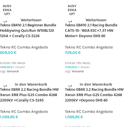
AUSV
AUSV
ERKA
ERKA
UFT
UFT
Weiterlesen
Weiterlesen
Tekno EB410 2.1 Beginner Bundle
Tekno EB410 2.1 Racing Bundle
Hobbywing QuicRun W10BL120
CATS-10- 160A ESC+7,5T HW
120A + Corally CS-5226
Motor+ Doyono DHS 60
Tekno RC Combo Angebote
Tekno RC Combo Angebote
609,00
€
729,00
€
Enthält 19% MwSt.
Enthält 19% MwSt.
(
609,00
€
/ 1 Stück)
(
729,00
€
/ 1 Stück)
zzgl.
Versand
zzgl.
Versand
In den Warenkorb
In den Warenkorb
Tekno EB48 2.2 Racing Bundle HW
Tekno EB48 2.2 Racing Bundle HW
Xerun XR8 Plus G2S Combo 4268
Xerun XR8 Plus G2S Combo 4268
2200kV +Corally CS-5245
2200kV +Doyono DHS 60
Tekno RC Combo Angebote
Tekno RC Combo Angebote
1.069,95
€
1.069,95
€