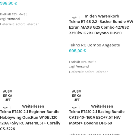
998,90
€
Enthält 19% MwSt.
In den Warenkorb
zzgl.
Versand
Tekno ET 48 2.2 -Basher Bundle HW
Lieferzeit: sofort lieferbar
Ezrun MAX8 G2S Combo 4278SD
2250kV G2R+ Doyono DHS60
Tekno RC Combo Angebote
998,90
€
Enthält 19% MwSt.
zzgl.
Versand
Lieferzeit: sofort lieferbar
AUSV
AUSV
ERKA
ERKA
UFT
UFT
Weiterlesen
Weiterlesen
Tekno ET410 2.1 Beginner Bundle
Tekno ET410 2.1 Racing Bundle
Hobbywing QuicRun W10BL120
CATS-10- 160A ESC+7,5T HW
120A +Sky RC Ares 10,5T+ Corally
Motor+ Doyono DHS 60
CS-5226