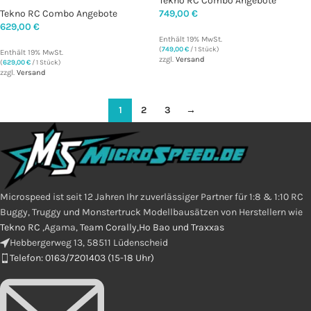
Tekno RC Combo Angebote
Tekno RC Combo Angebote
749,00
€
629,00
€
Enthält 19% MwSt.
(
749,00
€
/ 1 Stück)
Enthält 19% MwSt.
zzgl.
Versand
(
629,00
€
/ 1 Stück)
zzgl.
Versand
1
2
3
→
Microspeed ist seit 12 Jahren Ihr zuverlässiger Partner für 1:8 & 1:10 RC
Buggy, Truggy und Monstertruck Modellbausätzen von Herstellern wie
Tekno RC
,Agama,
Team Corally,Ho Bao und Traxxas
Hebbergerweg 13, 58511 Lüdenscheid
Telefon: 0163/7201403 (15-18 Uhr)