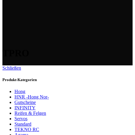
TPRO
Schließen
Produkt-Kategorien
Hong
HNR -Hong Nor-
Gutscheine
INFINITY
Reifen & Felgen
Servos
Standard
TEKNO RC
Agama