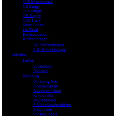
1/10 Monstertruck
1:8 Buggy
1:10 Buggy
1:8 Truggy
1:10 Truck
Short Course
On-Road
Reifenzubehör
Reifeneinlagen
1:8 Reifeneinlagen
1:10 Reifeneinlagen
Zubehör
Farben
Sprühdosen
Airbrush
Werkzeug
Werkzeug-Sets
Innensechskant
Aussensechskant
Kreuzschlitz
Maulschlüssel
Schlitzschraubendreher
Setup Tools
Sonstige Tools