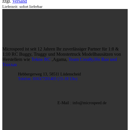
zzgl.
Versand
Lieferzeit: sofort lieferbar
Microspeed ist seit 12 Jahren Ihr zuverlässiger Partner für 1:8 &
1:10 RC Buggy, Truggy und Monstertruck Modellbausätzen von
Herstellern wie
Tekno RC
,Agama,
Team Corally,Ho Bao und
Traxxas
Hebbergerweg 13, 58511 Lüdenscheid
Telefon: 0163/7201403 (15-18 Uhr)
E-Mail : info@microspeed.de