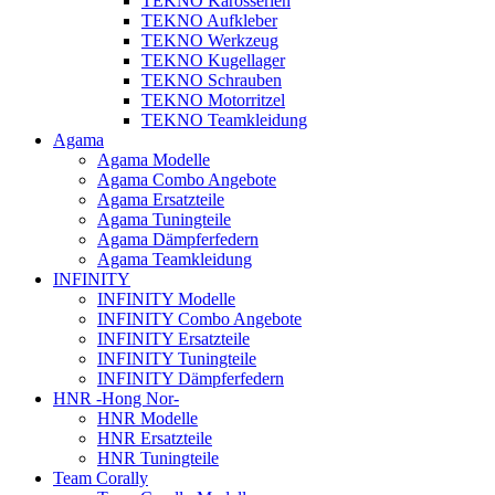
TEKNO Karosserien
TEKNO Aufkleber
TEKNO Werkzeug
TEKNO Kugellager
TEKNO Schrauben
TEKNO Motorritzel
TEKNO Teamkleidung
Agama
Agama Modelle
Agama Combo Angebote
Agama Ersatzteile
Agama Tuningteile
Agama Dämpferfedern
Agama Teamkleidung
INFINITY
INFINITY Modelle
INFINITY Combo Angebote
INFINITY Ersatzteile
INFINITY Tuningteile
INFINITY Dämpferfedern
HNR -Hong Nor-
HNR Modelle
HNR Ersatzteile
HNR Tuningteile
Team Corally