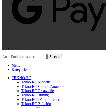
Suchen
Menü
Kategorien
TEKNO RC
Tekno RC Modelle
Tekno RC Combo Angebote
Tekno RC Ersatzteile
Tekno RC Tuning
Tekno RC Dämpferfedern
Tekno RC Zubehör