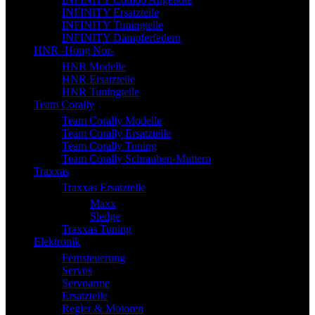
INFINITY Ersatzteile
INFINITY Tuningteile
INFINITY Dämpferfedern
HNR -Hong Nor-
HNR Modelle
HNR Ersatzteile
HNR Tuningteile
Team Corally
Team Corally Modelle
Team Corally Ersatzteile
Team Corally Tuning
Team Corally Schrauben-Muttern
Traxxas
Traxxas Ersatzteile
Maxx
Sledge
Traxxas Tuning
Elektronik
Fernsteuerung
Servos
Servoarme
Ersatzteile
Regler & Motoren