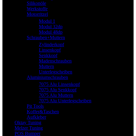
Silikonöle
Werkstoffe
Motorritzel
Modul 1
Modul 32dp
Modul 48dp
Schrauben+Muttern
Zylinderkopf
Linsenkopf
Senkkopf
Madenschrauben
Muttern
Unterlegscheiben
Aluminiumschrauben
7075 Alu Linsenkopf
7075 Alu Senkkopf
7075 Alu Muttern
7075 Alu Unterlegscheiben
Pit Tools
Koffer&Taschen
Aufkleber
Oktay Tuning
Melzer Tuning
POS Bumper