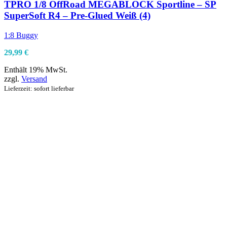
TPRO 1/8 OffRoad MEGABLOCK Sportline – SP
SuperSoft R4 – Pre-Glued Weiß (4)
1:8 Buggy
29,99
€
Enthält 19% MwSt.
zzgl.
Versand
Lieferzeit: sofort lieferbar