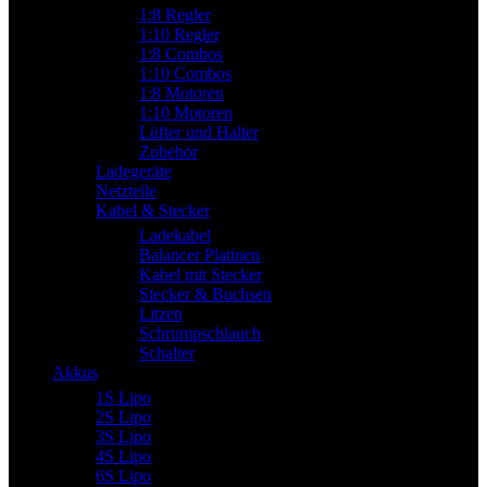
1:8 Regler
1:10 Regler
1:8 Combos
1:10 Combos
1:8 Motoren
1:10 Motoren
Lüfter und Halter
Zubehör
Ladegeräte
Netzteile
Kabel & Stecker
Ladekabel
Balancer Platinen
Kabel mit Stecker
Stecker & Buchsen
Litzen
Schrumpschlauch
Schalter
Akkus
1S Lipo
2S Lipo
3S Lipo
4S Lipo
6S Lipo