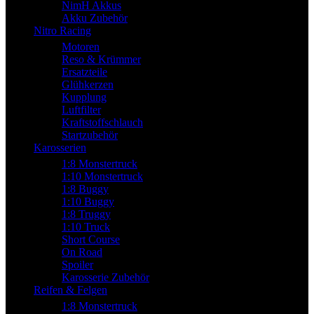
NimH Akkus
Akku Zubehör
Nitro Racing
Motoren
Reso & Krümmer
Ersatzteile
Glühkerzen
Kupplung
Luftfilter
Kraftstoffschlauch
Startzubehör
Karosserien
1:8 Monstertruck
1:10 Monstertruck
1:8 Buggy
1:10 Buggy
1:8 Truggy
1:10 Truck
Short Course
On Road
Spoiler
Karosserie Zubehör
Reifen & Felgen
1:8 Monstertruck