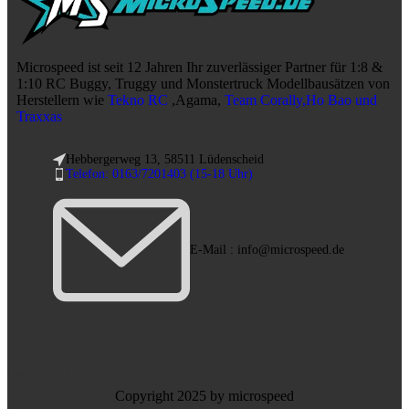
Microspeed ist seit 12 Jahren Ihr zuverlässiger Partner für 1:8 &
1:10 RC Buggy, Truggy und Monstertruck Modellbausätzen von
Herstellern wie
Tekno RC
,Agama,
Team Corally,Ho Bao und
Traxxas
Hebbergerweg 13, 58511 Lüdenscheid
Telefon: 0163/7201403 (15-18 Uhr)
E-Mail : info@microspeed.de
OFFIZIELLES
Copyright 2025 by microspeed