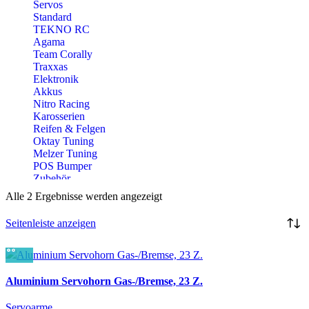
Servos
Standard
TEKNO RC
Agama
Team Corally
Traxxas
Elektronik
Akkus
Nitro Racing
Karosserien
Reifen & Felgen
Oktay Tuning
Melzer Tuning
POS Bumper
Zubehör
Alle 2 Ergebnisse werden angezeigt
Seitenleiste anzeigen
Vergleichen
Aluminium Servohorn Gas-/Bremse, 23 Z.
Schnellansicht
Zur Wunschliste hinzufügen
Servoarme