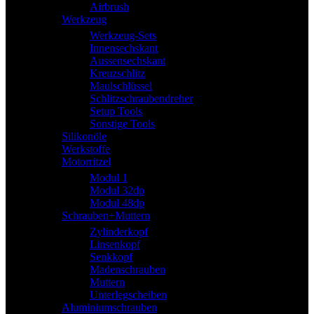
Airbrush
Werkzeug
Werkzeug-Sets
Innensechskant
Aussensechskant
Kreuzschlitz
Maulschlüssel
Schlitzschraubendreher
Setup Tools
Sonstige Tools
Silikonöle
Werkstoffe
Motorritzel
Modul 1
Modul 32dp
Modul 48dp
Schrauben+Muttern
Zylinderkopf
Linsenkopf
Senkkopf
Madenschrauben
Muttern
Unterlegscheiben
Aluminiumschrauben