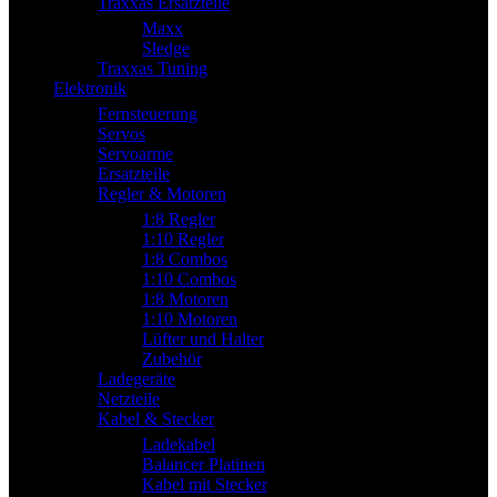
Traxxas Ersatzteile
Maxx
Sledge
Traxxas Tuning
Elektronik
Fernsteuerung
Servos
Servoarme
Ersatzteile
Regler & Motoren
1:8 Regler
1:10 Regler
1:8 Combos
1:10 Combos
1:8 Motoren
1:10 Motoren
Lüfter und Halter
Zubehör
Ladegeräte
Netzteile
Kabel & Stecker
Ladekabel
Balancer Platinen
Kabel mit Stecker