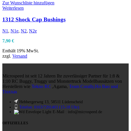
Zur Wunschliste hinzufügen
Weiterlesen
1312 Shock Cap Bushings
N1
,
N1e
,
N2
,
N2e
7,90
€
Enthält 19% MwSt.
zzgl.
Versand
Microspeed ist seit 12 Jahren Ihr zuverlässiger Partner für 1:8 &
1:10 RC Buggy, Truggy und Monstertruck Modellbausätzen von
Herstellern wie
Tekno RC
,Agama,
Team Corally,Ho Bao und
Traxxas
Hebbergerweg 13, 58511 Lüdenscheid
Telefon: 0163/7201403 (15-18 Uhr)
E-Mail : info@microspeed.de
OFFIZIELLES