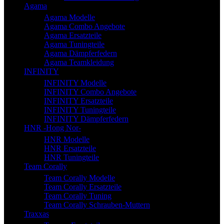
Agama
Agama Modelle
Agama Combo Angebote
Agama Ersatzteile
Agama Tuningteile
Agama Dämpferfedern
Agama Teamkleidung
INFINITY
INFINITY Modelle
INFINITY Combo Angebote
INFINITY Ersatzteile
INFINITY Tuningteile
INFINITY Dämpferfedern
HNR -Hong Nor-
HNR Modelle
HNR Ersatzteile
HNR Tuningteile
Team Corally
Team Corally Modelle
Team Corally Ersatzteile
Team Corally Tuning
Team Corally Schrauben-Muttern
Traxxas