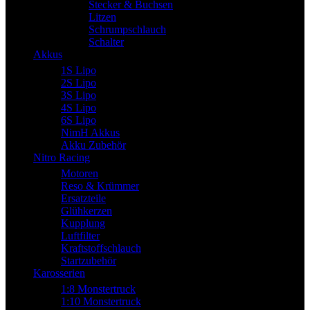
Stecker & Buchsen
Litzen
Schrumpschlauch
Schalter
Akkus
1S Lipo
2S Lipo
3S Lipo
4S Lipo
6S Lipo
NimH Akkus
Akku Zubehör
Nitro Racing
Motoren
Reso & Krümmer
Ersatzteile
Glühkerzen
Kupplung
Luftfilter
Kraftstoffschlauch
Startzubehör
Karosserien
1:8 Monstertruck
1:10 Monstertruck