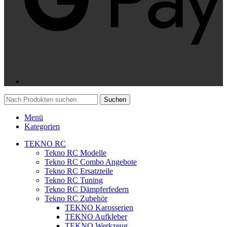
Suchen
Menü
Kategorien
TEKNO RC
Tekno RC Modelle
Tekno RC Combo Angebote
Tekno RC Ersatzteile
Tekno RC Tuning
Tekno RC Dämpferfedern
Tekno RC Zubehör
TEKNO Karosserien
TEKNO Aufkleber
TEKNO Werkzeug