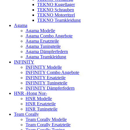
TEKNO Kugellager
TEKNO Schrauben
TEKNO Motorritzel
TEKNO Teamkleidung
Agama
Agama Modelle
Agama Combo Angebote
Agama Ersatzteile
Agama Tuningteile
Agama Dämpferfedern
Agama Teamkleidung
INFINITY
INFINITY Modelle
INFINITY Combo Angebote
INFINITY Ersatzteile
INFINITY Tuningteile
INFINITY Dämpferfedern
HNR -Hong Nor-
HNR Modelle
HNR Ersatzteile
HNR Tuningteile
Team Corally
Team Corally Modelle
Team Corally Ersatzteile
Team Corally Tuning