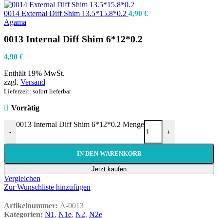
0014 External Diff Shim 13.5*15.8*0.2
4,90
€
Agama
0013 Internal Diff Shim 6*12*0.2
4,90
€
Enthält 19% MwSt.
zzgl.
Versand
Lieferzeit: sofort lieferbar
Vorrätig
0013 Internal Diff Shim 6*12*0.2 Menge
-
+
IN DEN WARENKORB
Jetzt kaufen
Vergleichen
Zur Wunschliste hinzufügen
Artikelnummer:
A-0013
Kategorien:
N1
,
N1e
,
N2
,
N2e