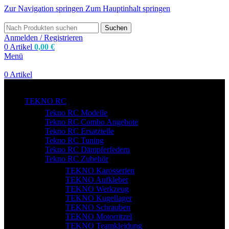
Zur Navigation springen
Zum Hauptinhalt springen
Suchen
Anmelden / Registrieren
0
Artikel
0,00
€
Menü
0
Artikel
zum Shop
TEKNO RC
Tekno RC Modelle
Tekno RC Combo Angebote
Tekno RC Ersatzteile
Tekno RC Tuning
Tekno RC Dämpferfedern
Tekno RC Zubehör
TEKNO Karosserien
TEKNO Aufkleber
TEKNO Werkzeug
TEKNO Kugellager
TEKNO Schrauben
TEKNO Motorritzel
TEKNO Teamkleidung