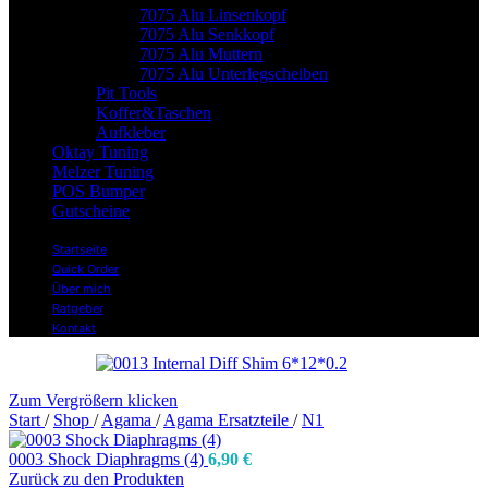
7075 Alu Linsenkopf
7075 Alu Senkkopf
7075 Alu Muttern
7075 Alu Unterlegscheiben
Pit Tools
Koffer&Taschen
Aufkleber
Oktay Tuning
Melzer Tuning
POS Bumper
Gutscheine
Startseite
Quick Order
Über mich
Ratgeber
Kontakt
Zum Vergrößern klicken
Start
/
Shop
/
Agama
/
Agama Ersatzteile
/
N1
0003 Shock Diaphragms (4)
6,90
€
Zurück zu den Produkten