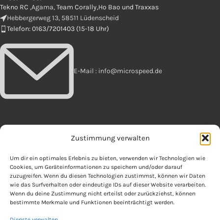
Tekno RC
,Agama,
Team Corally,Ho Bao und Traxxas
Hebbergerweg 13, 58511 Lüdenscheid
Telefon: 0163/7201403 (15-18 Uhr)
E-Mail : info@microspeed.de
Zustimmung verwalten
OFFIZIELLES
Um dir ein optimales Erlebnis zu bieten, verwenden wir Technologien wie
AGB
Cookies, um Geräteinformationen zu speichern und/oder darauf
Datenschutzerklärung
zuzugreifen. Wenn du diesen Technologien zustimmst, können wir Daten
Informationen zur Batterieentsorgung
wie das Surfverhalten oder eindeutige IDs auf dieser Website verarbeiten.
Wenn du deine Zustimmung nicht erteilst oder zurückziehst, können
Impressum
bestimmte Merkmale und Funktionen beeinträchtigt werden.
Widerrufsbelehrung & Muster-Widerrufsformular
Zahlungsarten und Versandkosten
Dienste verwalten