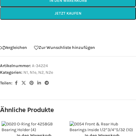
IN DEN WARENKORB
JETZT KAUFEN
Vergleichen
Zur Wunschliste hinzufügen
Artikelnummer:
A-34224
Kategorien:
N1
,
N1e
,
N2
,
N2e
Teilen:
Ähnliche Produkte
In den Warenkorb
In den Warenkorb