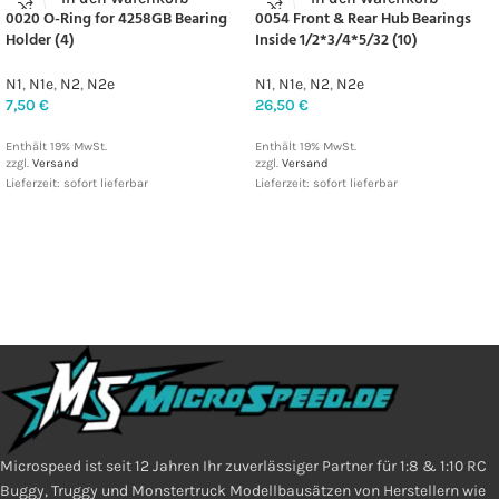
0020 O-Ring for 4258GB Bearing
0054 Front & Rear Hub Bearings
Holder (4)
Inside 1/2*3/4*5/32 (10)
N1
,
N1e
,
N2
,
N2e
N1
,
N1e
,
N2
,
N2e
7,50
€
26,50
€
Enthält 19% MwSt.
Enthält 19% MwSt.
zzgl.
Versand
zzgl.
Versand
Lieferzeit: sofort lieferbar
Lieferzeit: sofort lieferbar
Microspeed ist seit 12 Jahren Ihr zuverlässiger Partner für 1:8 & 1:10 RC
Buggy, Truggy und Monstertruck Modellbausätzen von Herstellern wie