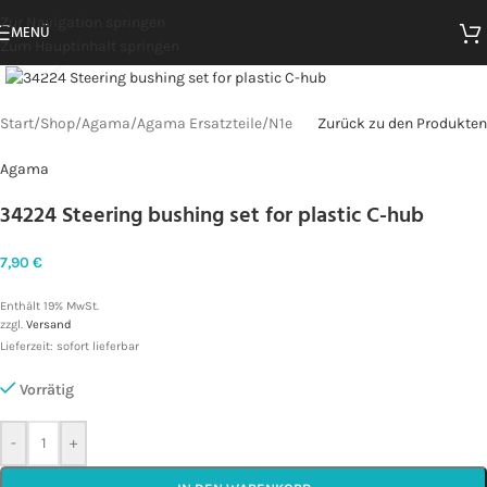
Zur Navigation springen
MENÜ
Zum Hauptinhalt springen
Zum Vergrößern klicken
Start
/
Shop
/
Agama
/
Agama Ersatzteile
/
N1e
Zurück zu den Produkten
Agama
34224 Steering bushing set for plastic C-hub
7,90
€
Enthält 19% MwSt.
zzgl.
Versand
Lieferzeit: sofort lieferbar
Vorrätig
-
+