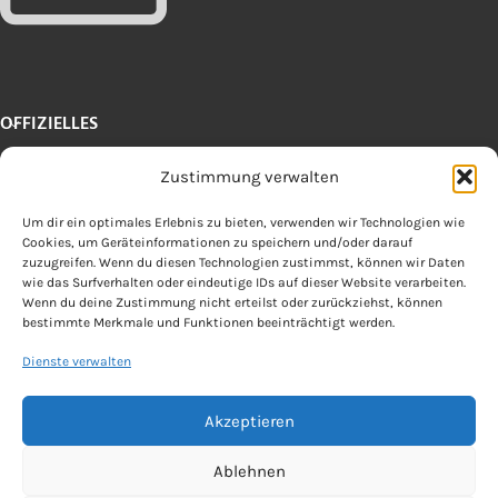
OFFIZIELLES
Copyright 2025 by microspeed
Zustimmung verwalten
Zum Vergrößern klicken
Um dir ein optimales Erlebnis zu bieten, verwenden wir Technologien wie
Cookies, um Geräteinformationen zu speichern und/oder darauf
zuzugreifen. Wenn du diesen Technologien zustimmst, können wir Daten
Vertrag widerrufen
wie das Surfverhalten oder eindeutige IDs auf dieser Website verarbeiten.
Wenn du deine Zustimmung nicht erteilst oder zurückziehst, können
bestimmte Merkmale und Funktionen beeinträchtigt werden.
Dienste verwalten
Akzeptieren
Ablehnen