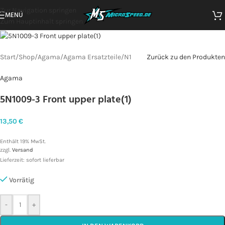
Zur Navigation springen
MENÜ
Zum Hauptinhalt springen
Start
/
Shop
/
Agama
/
Agama Ersatzteile
/
N1
Zurück zu den Produkten
Agama
5N1009-3 Front upper plate(1)
13,50
€
Enthält 19% MwSt.
zzgl.
Versand
Lieferzeit: sofort lieferbar
Vorrätig
-
+