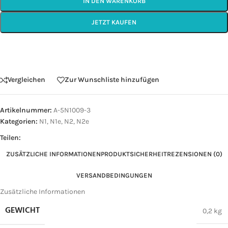
IN DEN WARENKORB
JETZT KAUFEN
Vergleichen
Zur Wunschliste hinzufügen
Artikelnummer:
A-5N1009-3
Kategorien:
N1
,
N1e
,
N2
,
N2e
Teilen:
ZUSÄTZLICHE INFORMATIONEN
PRODUKTSICHERHEIT
REZENSIONEN (0)
VERSANDBEDINGUNGEN
Zusätzliche Informationen
GEWICHT
0,2 kg