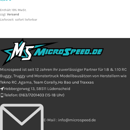
Enthält 19% MwSt.
zzgl.
Versand
Lieferzeit: sofort lieferbar
Microspeed ist seit 12 Jahren Ihr zuverlässiger Partner für 1:8 & 1:10 RC
Buggy, Truggy und Monstertruck Modellbausätzen von Herstellern wie
Tekno RC
,Agama,
Team Corally,Ho Bao und Traxxas
Hebbergerweg 13, 58511 Lüdenscheid
Telefon: 0163/7201403 (15-18 Uhr)
E-Mail : info@microspeed.de