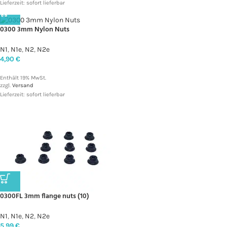
Lieferzeit: sofort lieferbar
0300 3mm Nylon Nuts
N1
,
N1e
,
N2
,
N2e
4,90
€
Enthält 19% MwSt.
zzgl.
Versand
Lieferzeit: sofort lieferbar
0300FL 3mm flange nuts (10)
N1
,
N1e
,
N2
,
N2e
5,99
€