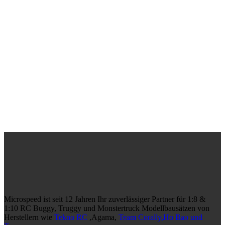
Microspeed ist seit 12 Jahren Ihr zuverlässiger Partner für 1:8 &
1:10 RC Buggy, Truggy und Monstertruck Modellbausätzen von
Herstellern wie
Tekno RC
,Agama,
Team Corally,Ho Bao und