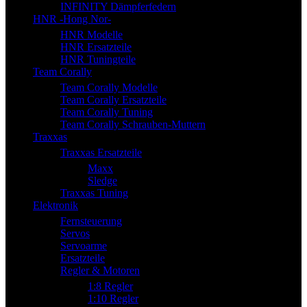
INFINITY Dämpferfedern
HNR -Hong Nor-
HNR Modelle
HNR Ersatzteile
HNR Tuningteile
Team Corally
Team Corally Modelle
Team Corally Ersatzteile
Team Corally Tuning
Team Corally Schrauben-Muttern
Traxxas
Traxxas Ersatzteile
Maxx
Sledge
Traxxas Tuning
Elektronik
Fernsteuerung
Servos
Servoarme
Ersatzteile
Regler & Motoren
1:8 Regler
1:10 Regler