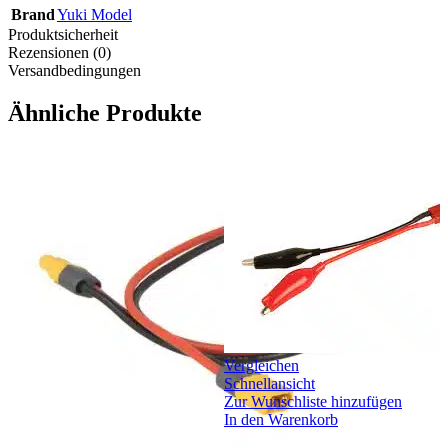
Brand
Yuki Model
Produktsicherheit
Rezensionen (0)
Versandbedingungen
Ähnliche Produkte
Vergleichen
Schnellansicht
Zur Wunschliste hinzufügen
In den Warenkorb
V
S