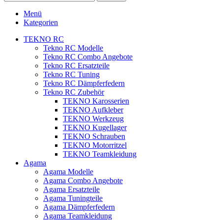
Menü
Kategorien
TEKNO RC
Tekno RC Modelle
Tekno RC Combo Angebote
Tekno RC Ersatzteile
Tekno RC Tuning
Tekno RC Dämpferfedern
Tekno RC Zubehör
TEKNO Karosserien
TEKNO Aufkleber
TEKNO Werkzeug
TEKNO Kugellager
TEKNO Schrauben
TEKNO Motorritzel
TEKNO Teamkleidung
Agama
Agama Modelle
Agama Combo Angebote
Agama Ersatzteile
Agama Tuningteile
Agama Dämpferfedern
Agama Teamkleidung