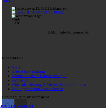
Traxxas
Hebbergerweg 13, 58511 Lüdenscheid
Telefon: 0163/7201403 (15-18 Uhr)
E-Mail : info@microspeed.de
OFFIZIELLES
AGB
Datenschutzerklärung
Informationen zur Batterieentsorgung
Impressum
Widerrufsbelehrung & Muster-Widerrufsformular
Zahlungsarten und Versandkosten
Copyright 2025 by microspeed
acebook
Instagram