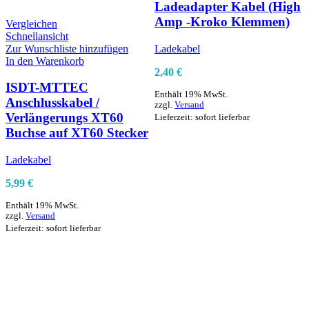
Ladeadapter Kabel (High
Z
I
Amp -Kroko Klemmen)
Vergleichen
Schnellansicht
Zur Wunschliste hinzufügen
Ladekabel
In den Warenkorb
2,40
€
ISDT-MTTEC
Enthält 19% MwSt.
Anschlusskabel /
zzgl.
Versand
Verlängerungs XT60
Lieferzeit: sofort lieferbar
L
Buchse auf XT60 Stecker
1
Ladekabel
E
z
5,99
€
L
Enthält 19% MwSt.
zzgl.
Versand
Lieferzeit: sofort lieferbar