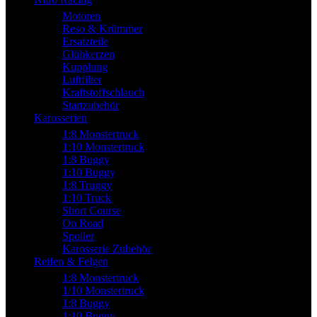
Motoren
Reso & Krümmer
Ersatzteile
Glühkerzen
Kupplung
Luftfilter
Kraftstoffschlauch
Startzubehör
Karosserien
1:8 Monstertruck
1:10 Monstertruck
1:8 Buggy
1:10 Buggy
1:8 Truggy
1:10 Truck
Short Course
On Road
Spoiler
Karosserie Zubehör
Reifen & Felgen
1:8 Monstertruck
1/10 Monstertruck
1:8 Buggy
1:10 Buggy