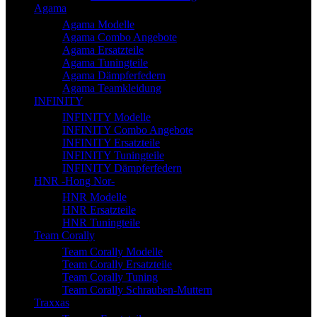
Agama
Agama Modelle
Agama Combo Angebote
Agama Ersatzteile
Agama Tuningteile
Agama Dämpferfedern
Agama Teamkleidung
INFINITY
INFINITY Modelle
INFINITY Combo Angebote
INFINITY Ersatzteile
INFINITY Tuningteile
INFINITY Dämpferfedern
HNR -Hong Nor-
HNR Modelle
HNR Ersatzteile
HNR Tuningteile
Team Corally
Team Corally Modelle
Team Corally Ersatzteile
Team Corally Tuning
Team Corally Schrauben-Muttern
Traxxas