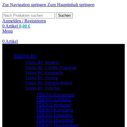
Zur Navigation springen
Zum Hauptinhalt springen
Suchen
Anmelden / Registrieren
0
Artikel
0,00
€
Menü
0
Artikel
zum Shop
TEKNO RC
Tekno RC Modelle
Tekno RC Combo Angebote
Tekno RC Ersatzteile
Tekno RC Tuning
Tekno RC Dämpferfedern
Tekno RC Zubehör
TEKNO Karosserien
TEKNO Aufkleber
TEKNO Werkzeug
TEKNO Kugellager
TEKNO Schrauben
TEKNO Motorritzel
TEKNO Teamkleidung