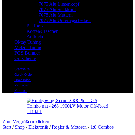
7075 Alu Linsenkopf
7075 Alu Senkkopf
7075 Alu Muttern
7075 Alu Unterlegscheiben
Pit Tools
Koffer&Taschen
Aufkleber
Oktay Tuning
Melzer Tuning
POS Bumper
Gutscheine
Startseite
Quick Order
Über mich
Ratgeber
Kontakt
Zum Vergrößern klicken
Start
/
Shop
/
Elektronik
/
Regler & Motoren
/
1:8 Combos