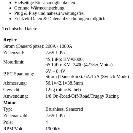
Vielseitige Einsatzmöglichkeiten
Geringe Wärmeentstehung
Plug & Play und nahezu wartungsfrei
Echtzeit-Daten & Datenaufzeichnungen möglich
Technische Daten:
Regler
Strom (Dauer/Spitze):
200A / 1080A
Zellenzahl:
2-6S LiPo
4S LiPo: KV=3000;
Motorlimit:
6S LiPo: KV=2400 (4278er Motor)
6V – 8.4V
BEC Spannung:
Strom (Dauer/kurz): 6A/15A (Switch Mode)
Abmessung:
56,1×42,1×38,5mm
Gewicht:
122g (ohne Kabel)
Anwendung:
1/8 On-Road/Off-Road/Truggy Racing
Motor
Typ:
Brushless, Sensored
Zellenanzahl:
2-6S LiPo
Pole:
4
RPM/Volt
1900kV