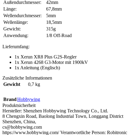
Außendurchmesser:
42mm
Länge:
67,8mm
Wellendurchmesser:
5mm
Wellenlänge:
18,5mm
Gewicht:
315g
Anwendung:
1/8 Off-Road
Lieferumfang:
1x Xerun XR8 Plus G2S-Regler
1x Xerun 4268 G3-Motor mit 1900kV
1x Anleitung (Englisch)
Zusätzliche Informationen
Gewicht
0,7 kg
Brand
Hobbywing
Produktsicherheit
Hersteller:
Shenzhen Hobbywing Technology Co., Ltd.
8 Chengxin Road, Baolong Industrial Town, Longgang District
Shenzhen, China,
cs@hobbywing.com
https://www.hobbywing.com/
Verantwortliche Person:
Robitronic