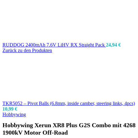
RUDDOG 2400mAh 7.6V LiHV RX Straight Pack
24,94
€
Zurück zu den Produkten
TKR5052 – Pivot Balls (6.8mm, inside camber, steering links, 4pcs)
10,99
€
Hobbywing
Hobbywing Xerun XR8 Plus G2S Combo mit 4268
1900kV Motor Off-Road