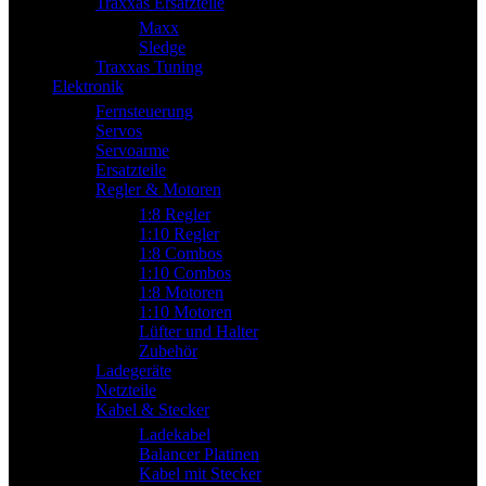
Traxxas Ersatzteile
Maxx
Sledge
Traxxas Tuning
Elektronik
Fernsteuerung
Servos
Servoarme
Ersatzteile
Regler & Motoren
1:8 Regler
1:10 Regler
1:8 Combos
1:10 Combos
1:8 Motoren
1:10 Motoren
Lüfter und Halter
Zubehör
Ladegeräte
Netzteile
Kabel & Stecker
Ladekabel
Balancer Platinen
Kabel mit Stecker