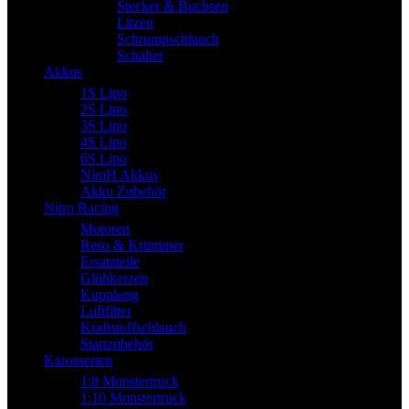
Stecker & Buchsen
Litzen
Schrumpschlauch
Schalter
Akkus
1S Lipo
2S Lipo
3S Lipo
4S Lipo
6S Lipo
NimH Akkus
Akku Zubehör
Nitro Racing
Motoren
Reso & Krümmer
Ersatzteile
Glühkerzen
Kupplung
Luftfilter
Kraftstoffschlauch
Startzubehör
Karosserien
1:8 Monstertruck
1:10 Monstertruck