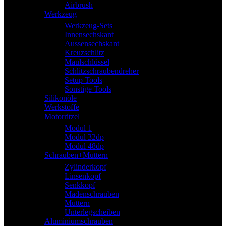
Airbrush
Werkzeug
Werkzeug-Sets
Innensechskant
Aussensechskant
Kreuzschlitz
Maulschlüssel
Schlitzschraubendreher
Setup Tools
Sonstige Tools
Silikonöle
Werkstoffe
Motorritzel
Modul 1
Modul 32dp
Modul 48dp
Schrauben+Muttern
Zylinderkopf
Linsenkopf
Senkkopf
Madenschrauben
Muttern
Unterlegscheiben
Aluminiumschrauben