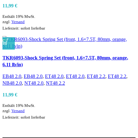
11,99
€
Enthält 19% MwSt.
zzgl.
Versand
Lieferzeit: sofort lieferbar
Vergleichen
TKR6093-Shock Spring Set (front, 1.6×7.5T, 80mm, orange,
Schnellansicht
6.11 lb/in)
Zur Wunschliste hinzufügen
EB48 2.0
,
EB48 2.0
,
ET48 2.0
,
ET48 2.0
,
ET48 2.2
,
ET48 2.2
,
NB48 2.0
,
NT48 2.0
,
NT48 2.2
11,99
€
Enthält 19% MwSt.
zzgl.
Versand
Lieferzeit: sofort lieferbar