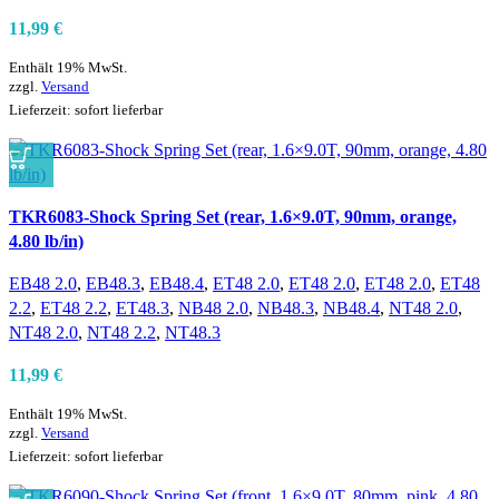
11,99
€
Enthält 19% MwSt.
zzgl.
Versand
Lieferzeit: sofort lieferbar
Vergleichen
TKR6083-Shock Spring Set (rear, 1.6×9.0T, 90mm, orange,
Schnellansicht
4.80 lb/in)
Zur Wunschliste hinzufügen
EB48 2.0
,
EB48.3
,
EB48.4
,
ET48 2.0
,
ET48 2.0
,
ET48 2.0
,
ET48
2.2
,
ET48 2.2
,
ET48.3
,
NB48 2.0
,
NB48.3
,
NB48.4
,
NT48 2.0
,
NT48 2.0
,
NT48 2.2
,
NT48.3
11,99
€
Enthält 19% MwSt.
zzgl.
Versand
Lieferzeit: sofort lieferbar