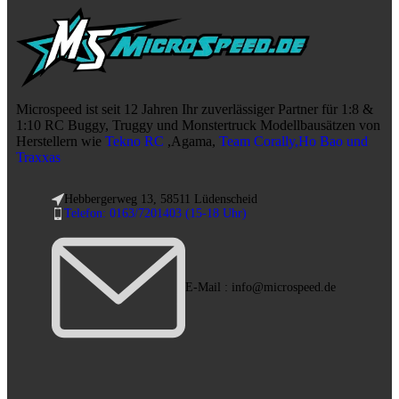
Microspeed ist seit 12 Jahren Ihr zuverlässiger Partner für 1:8 &
1:10 RC Buggy, Truggy und Monstertruck Modellbausätzen von
Herstellern wie
Tekno RC
,Agama,
Team Corally,Ho Bao und
Traxxas
Hebbergerweg 13, 58511 Lüdenscheid
Telefon: 0163/7201403 (15-18 Uhr)
E-Mail : info@microspeed.de