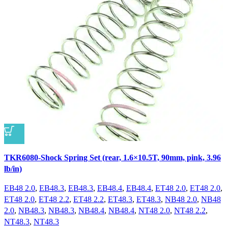
Vergleichen
TKR6080-Shock Spring Set (rear, 1.6×10.5T, 90mm, pink, 3.96
Schnellansicht
lb/in)
Zur Wunschliste hinzufügen
EB48 2.0
,
EB48.3
,
EB48.3
,
EB48.4
,
EB48.4
,
ET48 2.0
,
ET48 2.0
,
ET48 2.0
,
ET48 2.2
,
ET48 2.2
,
ET48.3
,
ET48.3
,
NB48 2.0
,
NB48
2.0
,
NB48.3
,
NB48.3
,
NB48.4
,
NB48.4
,
NT48 2.0
,
NT48 2.2
,
NT48.3
,
NT48.3