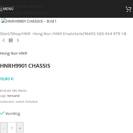
Zur Navigation springen
MENÜ
Zum Hauptinhalt springen
Zum Vergrößern klicken
Start
/
Shop
/
HNR -Hong Nor-
/
HNR Ersatzteile
/
MARS X6S 4X4 RTR 1:8
Hong Nor-HNR
HNRH9901 CHASSIS
19,80
€
Enthält 19% MwSt.
zzgl.
Versand
Lieferzeit: sofort lieferbar
Vorrätig
-
+