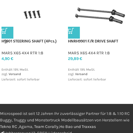
H9901 STEERING SHAFT (4Pcs.)
HNRH9901 F/R DRIVE SHAFT
MARS X6S 4X4 RTR 1:8
MARS X6S 4X4 RTR 1:8
4,90
€
29,89
€
Enthält 19% MwSt.
Enthält 19% MwSt.
zzgl.
Versand
zzgl.
Versand
Lieferzeit: sofort lieferbar
Lieferzeit: sofort lieferbar
Microspeed ist seit 12 Jahren Ihr zuverlässiger Partner für 1:8 & 1:10 RC
Buggy, Truggy und Monstertruck Modellbausätzen von Herstellern wie
Tekno RC
,Agama,
Team Corally,Ho Bao und Traxxas