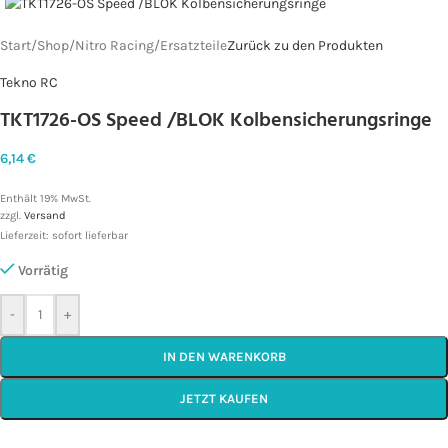
Start
/
Shop
/
Nitro Racing
/
Ersatzteile
Zurück zu den Produkten
Tekno RC
TKT1726-OS Speed /BLOK Kolbensicherungsringe
6,14
€
Enthält 19% MwSt.
zzgl.
Versand
Lieferzeit: sofort lieferbar
Vorrätig
-
+
IN DEN WARENKORB
JETZT KAUFEN