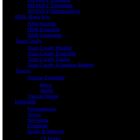
INFINITY Tuningteile
INFINITY Dämpferfedern
HNR -Hong Nor-
HNR Modelle
HNR Ersatzteile
HNR Tuningteile
Team Corally
Team Corally Modelle
Team Corally Ersatzteile
Team Corally Tuning
Team Corally Schrauben-Muttern
Traxxas
Traxxas Ersatzteile
Maxx
Sledge
Traxxas Tuning
Elektronik
Fernsteuerung
Servos
Servoarme
Ersatzteile
Regler & Motoren
1:8 Regler