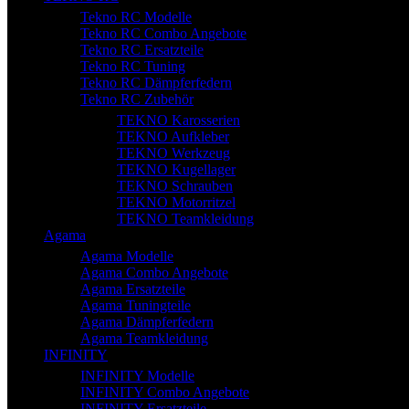
Tekno RC Modelle
Tekno RC Combo Angebote
Tekno RC Ersatzteile
Tekno RC Tuning
Tekno RC Dämpferfedern
Tekno RC Zubehör
TEKNO Karosserien
TEKNO Aufkleber
TEKNO Werkzeug
TEKNO Kugellager
TEKNO Schrauben
TEKNO Motorritzel
TEKNO Teamkleidung
Agama
Agama Modelle
Agama Combo Angebote
Agama Ersatzteile
Agama Tuningteile
Agama Dämpferfedern
Agama Teamkleidung
INFINITY
INFINITY Modelle
INFINITY Combo Angebote
INFINITY Ersatzteile