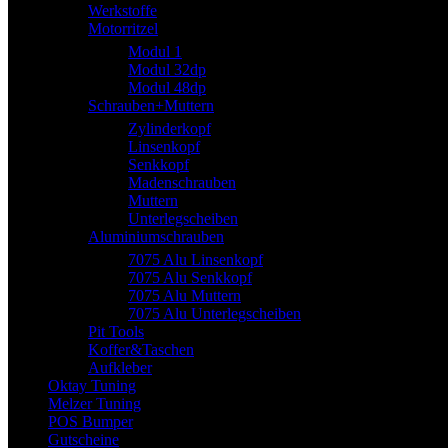
Werkstoffe
Motorritzel
Modul 1
Modul 32dp
Modul 48dp
Schrauben+Muttern
Zylinderkopf
Linsenkopf
Senkkopf
Madenschrauben
Muttern
Unterlegscheiben
Aluminiumschrauben
7075 Alu Linsenkopf
7075 Alu Senkkopf
7075 Alu Muttern
7075 Alu Unterlegscheiben
Pit Tools
Koffer&Taschen
Aufkleber
Oktay Tuning
Melzer Tuning
POS Bumper
Gutscheine