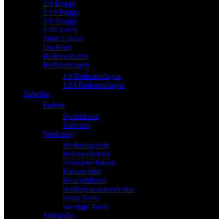
1:8 Buggy
1:10 Buggy
1:8 Truggy
1:10 Truck
Short Course
On-Road
Reifenzubehör
Reifeneinlagen
1:8 Reifeneinlagen
1:10 Reifeneinlagen
Zubehör
Farben
Sprühdosen
Airbrush
Werkzeug
Werkzeug-Sets
Innensechskant
Aussensechskant
Kreuzschlitz
Maulschlüssel
Schlitzschraubendreher
Setup Tools
Sonstige Tools
Silikonöle