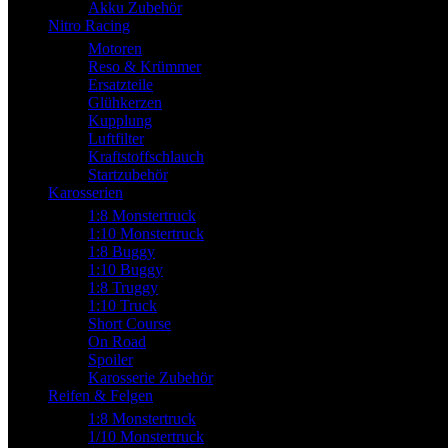
Akku Zubehör
Nitro Racing
Motoren
Reso & Krümmer
Ersatzteile
Glühkerzen
Kupplung
Luftfilter
Kraftstoffschlauch
Startzubehör
Karosserien
1:8 Monstertruck
1:10 Monstertruck
1:8 Buggy
1:10 Buggy
1:8 Truggy
1:10 Truck
Short Course
On Road
Spoiler
Karosserie Zubehör
Reifen & Felgen
1:8 Monstertruck
1/10 Monstertruck