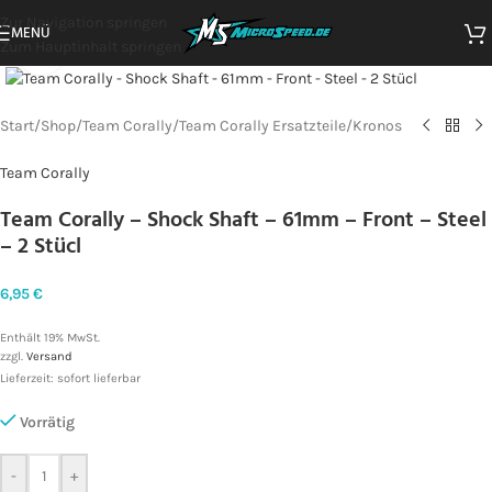
Zur Navigation springen
MENÜ
Zum Hauptinhalt springen
Zum Vergrößern klicken
Start
/
Shop
/
Team Corally
/
Team Corally Ersatzteile
/
Kronos
Team Corally
Team Corally – Shock Shaft – 61mm – Front – Steel
– 2 Stücl
6,95
€
Enthält 19% MwSt.
zzgl.
Versand
Lieferzeit: sofort lieferbar
Vorrätig
-
+