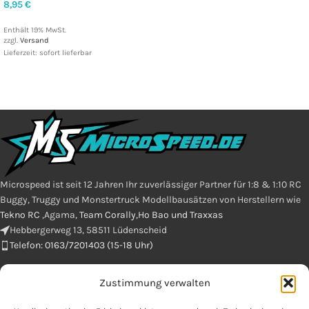
8,95
€
Enthält 19% MwSt.
zzgl.
Versand
Lieferzeit: sofort lieferbar
Microspeed ist seit 12 Jahren Ihr zuverlässiger Partner für 1:8 & 1:10 RC
Buggy, Truggy und Monstertruck Modellbausätzen von Herstellern wie
Tekno RC
,Agama,
Team Corally,Ho Bao und Traxxas
Hebbergerweg 13, 58511 Lüdenscheid
Telefon: 0163/7201403 (15-18 Uhr)
Zustimmung verwalten
E-Mail : info@microspeed.de