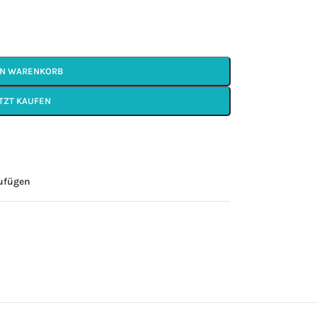
EN WARENKORB
TZT KAUFEN
zufügen