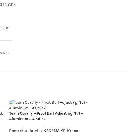
GUNGEN
05 kg
o RC
ck
Team Corally – Pivot Ball Adjusting Nut –
Aluminum – 4 Stück
Dementor
,
Jambo
,
KAGAMA XP
,
Kronos
,