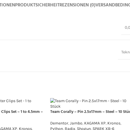
TIONEN
PRODUKTSICHERHEIT
REZENSIONEN (0)
VERSANDBEDIN
0,
Tekn
 Clips Set – 1 to 4.5mm –
Team Corally – Pin 2.5x17mm – Steel – 10 Stü
Dementor
,
Jambo
,
KAGAMA XP
,
Kronos
,
AGAMA XP
,
Kronos
,
Python
,
Radix
,
Shogun
,
SPARK XB-6