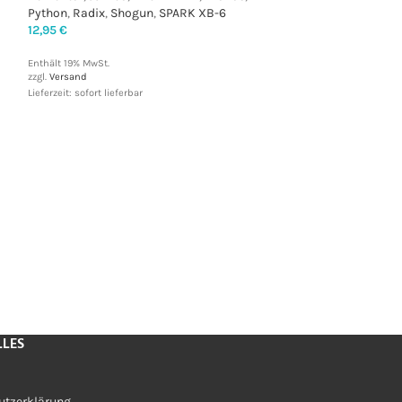
Python
,
Radix
,
Shogun
,
SPARK XB-6
12,95
€
Enthält 19% MwSt.
zzgl.
Versand
Lieferzeit: sofort lieferbar
Team Corally – Se
Aluminum – 1 Stü
Dementor
,
Jambo
Python
,
Radix
,
Sh
9,95
€
Enthält 19% MwSt.
zzgl.
Versand
Lieferzeit: sofort liefe
LLES
utzerklärung