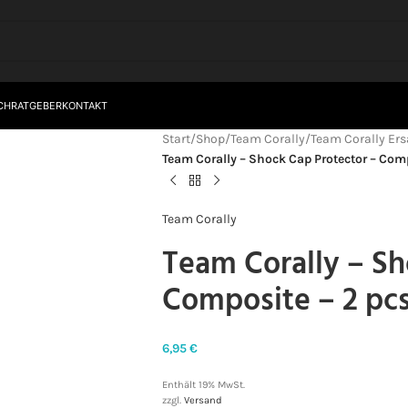
CH
RATGEBER
KONTAKT
Start
/
Shop
/
Team Corally
/
Team Corally Ers
Team Corally – Shock Cap Protector – Comp
Team Corally
Team Corally – Sh
Composite – 2 pc
6,95
€
Enthält 19% MwSt.
zzgl.
Versand