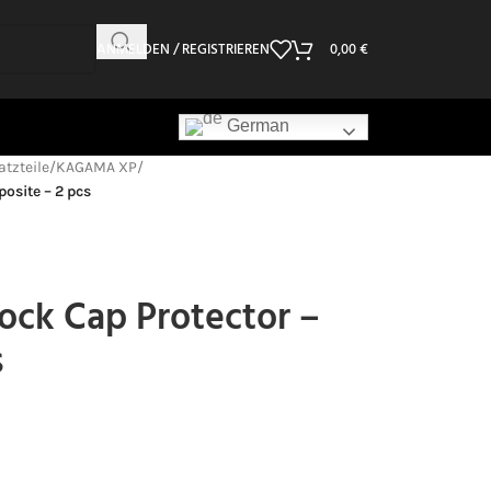
ANMELDEN / REGISTRIEREN
0,00
€
German
atzteile
/
KAGAMA XP
/
osite – 2 pcs
ock Cap Protector –
s