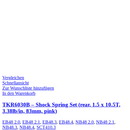
Vergleichen
Schnellansicht
Zur Wunschliste hinzufügen
In den Warenkorb
TKR6030B – Shock Spring Set (rear, 1.5 x 10.5T,
3.38lb/in, 83mm, pink)
EB48 2.0
,
EB48 2.1
,
EB48.3
,
EB48.4
,
NB48 2.0
,
NB48 2.1
,
NB48.3
,
NB48.4
,
SCT410.3