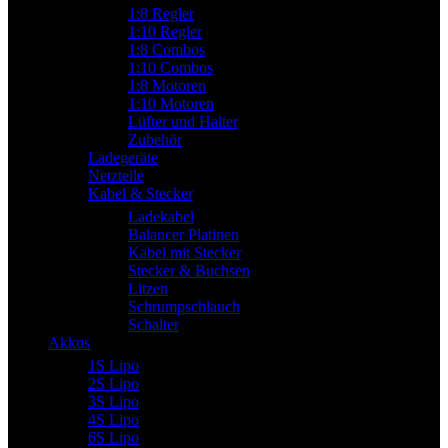
1:8 Regler
1:10 Regler
1:8 Combos
1:10 Combos
1:8 Motoren
1:10 Motoren
Lüfter und Halter
Zubehör
Ladegeräte
Netzteile
Kabel & Stecker
Ladekabel
Balancer Platinen
Kabel mit Stecker
Stecker & Buchsen
Litzen
Schrumpschlauch
Schalter
Akkus
1S Lipo
2S Lipo
3S Lipo
4S Lipo
6S Lipo