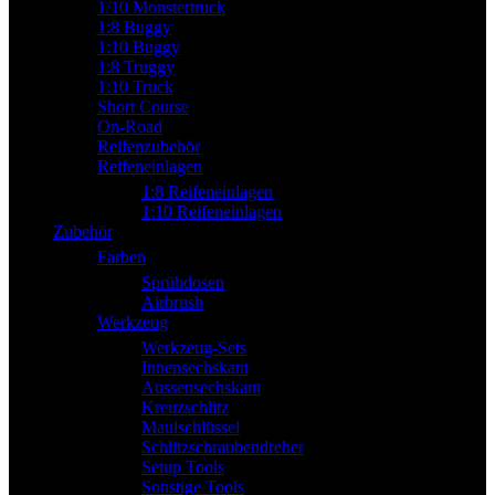
1/10 Monstertruck
1:8 Buggy
1:10 Buggy
1:8 Truggy
1:10 Truck
Short Course
On-Road
Reifenzubehör
Reifeneinlagen
1:8 Reifeneinlagen
1:10 Reifeneinlagen
Zubehör
Farben
Sprühdosen
Airbrush
Werkzeug
Werkzeug-Sets
Innensechskant
Aussensechskant
Kreuzschlitz
Maulschlüssel
Schlitzschraubendreher
Setup Tools
Sonstige Tools