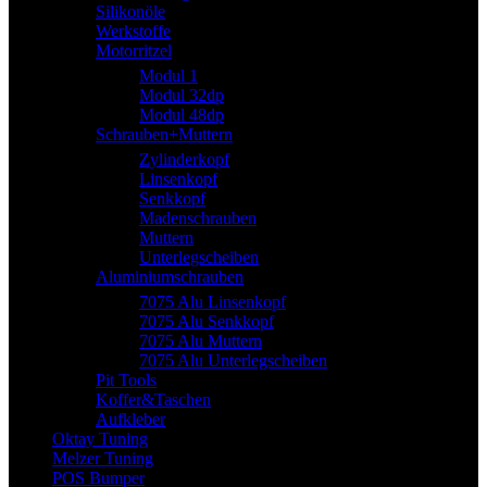
Silikonöle
Werkstoffe
Motorritzel
Modul 1
Modul 32dp
Modul 48dp
Schrauben+Muttern
Zylinderkopf
Linsenkopf
Senkkopf
Madenschrauben
Muttern
Unterlegscheiben
Aluminiumschrauben
7075 Alu Linsenkopf
7075 Alu Senkkopf
7075 Alu Muttern
7075 Alu Unterlegscheiben
Pit Tools
Koffer&Taschen
Aufkleber
Oktay Tuning
Melzer Tuning
POS Bumper