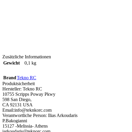
Zusätzliche Informationen
Gewicht
0,1 kg
Brand
Tekno RC
Produktsicherheit
Hersteller:
Tekno RC
10755 Scripps Poway Pkwy
598 San Diego,
CA 92131 USA
Email:info@teknkorc.com
Verantwortliche Person:
Ilias Arkoudaris
P.Bakogianni
15127 -Melissia- Athens
iarkoudaris@teknorc.com