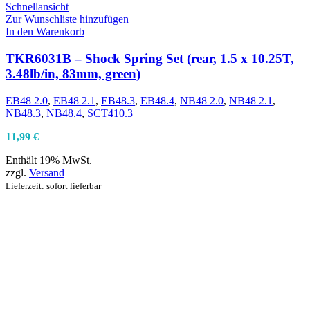
Schnellansicht
Zur Wunschliste hinzufügen
In den Warenkorb
TKR6031B – Shock Spring Set (rear, 1.5 x 10.25T,
3.48lb/in, 83mm, green)
EB48 2.0
,
EB48 2.1
,
EB48.3
,
EB48.4
,
NB48 2.0
,
NB48 2.1
,
NB48.3
,
NB48.4
,
SCT410.3
11,99
€
Enthält 19% MwSt.
zzgl.
Versand
Lieferzeit: sofort lieferbar