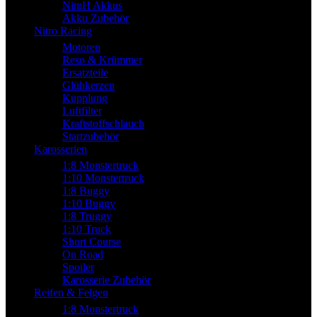
NimH Akkus
Akku Zubehör
Nitro Racing
Motoren
Reso & Krümmer
Ersatzteile
Glühkerzen
Kupplung
Luftfilter
Kraftstoffschlauch
Startzubehör
Karosserien
1:8 Monstertruck
1:10 Monstertruck
1:8 Buggy
1:10 Buggy
1:8 Truggy
1:10 Truck
Short Course
On Road
Spoiler
Karosserie Zubehör
Reifen & Felgen
1:8 Monstertruck