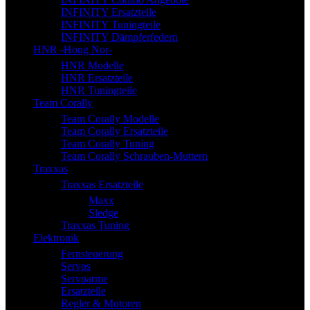
INFINITY Ersatzteile
INFINITY Tuningteile
INFINITY Dämpferfedern
HNR -Hong Nor-
HNR Modelle
HNR Ersatzteile
HNR Tuningteile
Team Corally
Team Corally Modelle
Team Corally Ersatzteile
Team Corally Tuning
Team Corally Schrauben-Muttern
Traxxas
Traxxas Ersatzteile
Maxx
Sledge
Traxxas Tuning
Elektronik
Fernsteuerung
Servos
Servoarme
Ersatzteile
Regler & Motoren