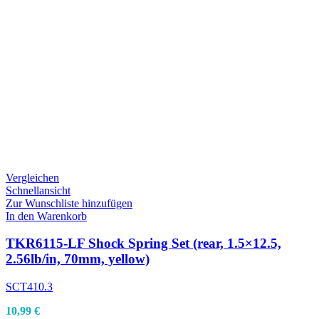
Vergleichen
Schnellansicht
Zur Wunschliste hinzufügen
In den Warenkorb
TKR6115-LF Shock Spring Set (rear, 1.5×12.5,
2.56lb/in, 70mm, yellow)
SCT410.3
10,99
€