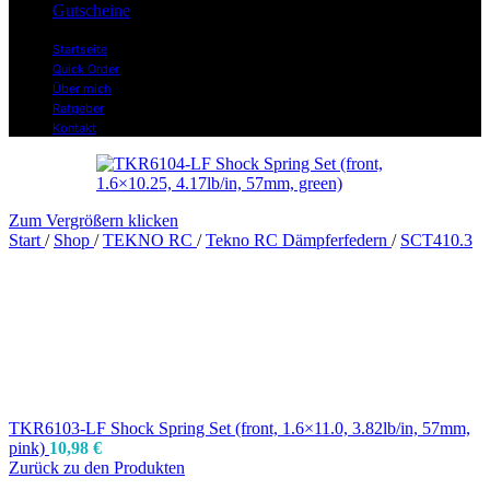
Gutscheine
Startseite
Quick Order
Über mich
Ratgeber
Kontakt
Zum Vergrößern klicken
Start
/
Shop
/
TEKNO RC
/
Tekno RC Dämpferfedern
/
SCT410.3
TKR6103-LF Shock Spring Set (front, 1.6×11.0, 3.82lb/in, 57mm,
pink)
10,98
€
Zurück zu den Produkten