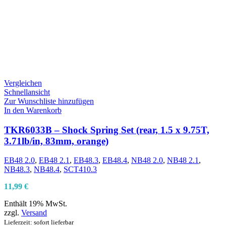
Vergleichen
Schnellansicht
Zur Wunschliste hinzufügen
In den Warenkorb
TKR6033B – Shock Spring Set (rear, 1.5 x 9.75T,
3.71lb/in, 83mm, orange)
EB48 2.0
,
EB48 2.1
,
EB48.3
,
EB48.4
,
NB48 2.0
,
NB48 2.1
,
NB48.3
,
NB48.4
,
SCT410.3
11,99
€
Enthält 19% MwSt.
zzgl.
Versand
Lieferzeit: sofort lieferbar