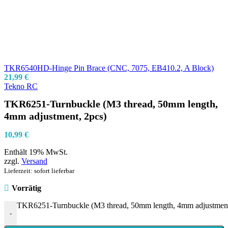
TKR6540HD-Hinge Pin Brace (CNC, 7075, EB410.2, A Block)
21,99
€
Tekno RC
TKR6251-Turnbuckle (M3 thread, 50mm length,
4mm adjustment, 2pcs)
10,99
€
Enthält 19% MwSt.
zzgl.
Versand
Lieferzeit: sofort lieferbar
Vorrätig
TKR6251-Turnbuckle (M3 thread, 50mm length, 4mm adjustmen
-