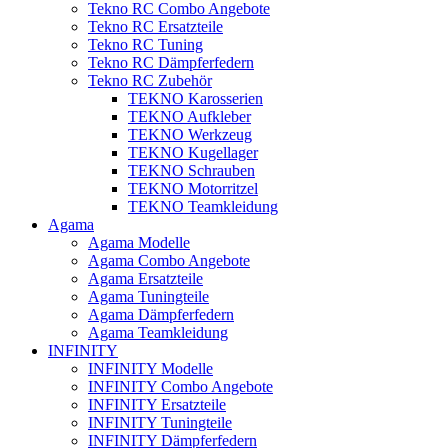
Tekno RC Combo Angebote
Tekno RC Ersatzteile
Tekno RC Tuning
Tekno RC Dämpferfedern
Tekno RC Zubehör
TEKNO Karosserien
TEKNO Aufkleber
TEKNO Werkzeug
TEKNO Kugellager
TEKNO Schrauben
TEKNO Motorritzel
TEKNO Teamkleidung
Agama
Agama Modelle
Agama Combo Angebote
Agama Ersatzteile
Agama Tuningteile
Agama Dämpferfedern
Agama Teamkleidung
INFINITY
INFINITY Modelle
INFINITY Combo Angebote
INFINITY Ersatzteile
INFINITY Tuningteile
INFINITY Dämpferfedern