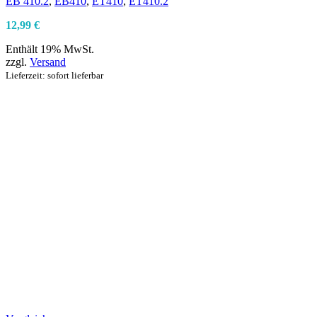
EB 410.2
,
EB410
,
ET410
,
ET410.2
12,99
€
Enthält 19% MwSt.
zzgl.
Versand
Lieferzeit: sofort lieferbar