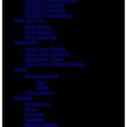
INFINITY Ersatzteile
INFINITY Tuningteile
INFINITY Dämpferfedern
HNR -Hong Nor-
HNR Modelle
HNR Ersatzteile
HNR Tuningteile
Team Corally
Team Corally Modelle
Team Corally Ersatzteile
Team Corally Tuning
Team Corally Schrauben-Muttern
Traxxas
Traxxas Ersatzteile
Maxx
Sledge
Traxxas Tuning
Elektronik
Fernsteuerung
Servos
Servoarme
Ersatzteile
Regler & Motoren