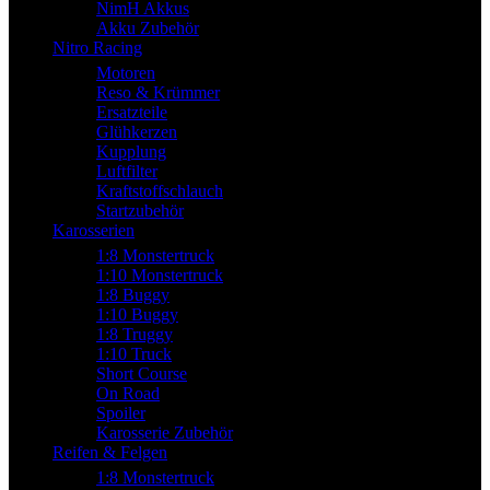
NimH Akkus
Akku Zubehör
Nitro Racing
Motoren
Reso & Krümmer
Ersatzteile
Glühkerzen
Kupplung
Luftfilter
Kraftstoffschlauch
Startzubehör
Karosserien
1:8 Monstertruck
1:10 Monstertruck
1:8 Buggy
1:10 Buggy
1:8 Truggy
1:10 Truck
Short Course
On Road
Spoiler
Karosserie Zubehör
Reifen & Felgen
1:8 Monstertruck