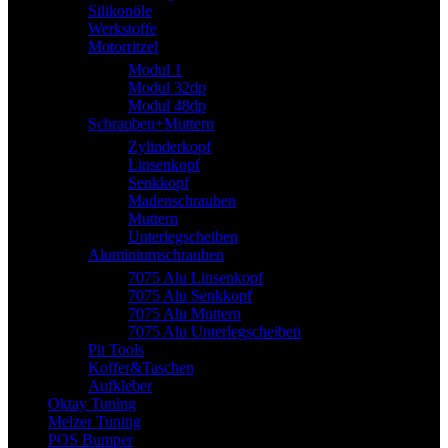
Silikonöle
Werkstoffe
Motorritzel
Modul 1
Modul 32dp
Modul 48dp
Schrauben+Muttern
Zylinderkopf
Linsenkopf
Senkkopf
Madenschrauben
Muttern
Unterlegscheiben
Aluminiumschrauben
7075 Alu Linsenkopf
7075 Alu Senkkopf
7075 Alu Muttern
7075 Alu Unterlegscheiben
Pit Tools
Koffer&Taschen
Aufkleber
Oktay Tuning
Melzer Tuning
POS Bumper