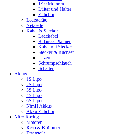
1:10 Motoren
Lüfter und Halter
Zubehör
Ladegeräte
Netzteile
Kabel & Stecker
Ladekabel
Balancer Platinen
Kabel mit Stecker
Stecker & Buchsen
Litzen
Schrumpschlauch
Schalter
Akkus
1S Lipo
2S Lipo
3S Lipo
4S Lipo
6S Lipo
NimH Akkus
Akku Zubehör
Nitro Racing
Motoren
Reso & Krümmer
Ersatzteile