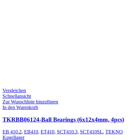
Vergleichen
Schnellansicht
Zur Wunschliste hinzufügen
In den Warenkorb
TKRBB06124-Ball Bearings (6x12x4mm, 4pcs)
EB 410.2
,
EB410
,
ET410
,
SCT410.3
,
SCT410SL
,
TEKNO
Kugellager