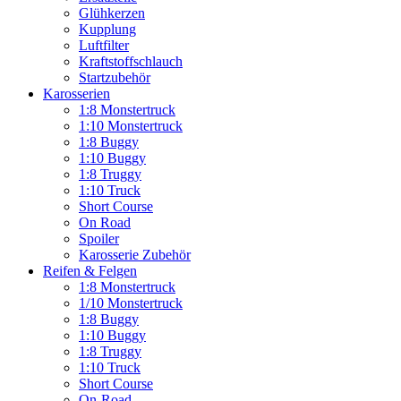
Glühkerzen
Kupplung
Luftfilter
Kraftstoffschlauch
Startzubehör
Karosserien
1:8 Monstertruck
1:10 Monstertruck
1:8 Buggy
1:10 Buggy
1:8 Truggy
1:10 Truck
Short Course
On Road
Spoiler
Karosserie Zubehör
Reifen & Felgen
1:8 Monstertruck
1/10 Monstertruck
1:8 Buggy
1:10 Buggy
1:8 Truggy
1:10 Truck
Short Course
On-Road