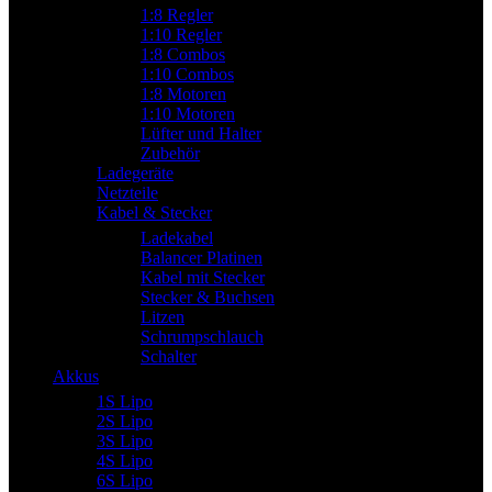
1:8 Regler
1:10 Regler
1:8 Combos
1:10 Combos
1:8 Motoren
1:10 Motoren
Lüfter und Halter
Zubehör
Ladegeräte
Netzteile
Kabel & Stecker
Ladekabel
Balancer Platinen
Kabel mit Stecker
Stecker & Buchsen
Litzen
Schrumpschlauch
Schalter
Akkus
1S Lipo
2S Lipo
3S Lipo
4S Lipo
6S Lipo