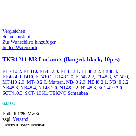
Vergleichen
Schnellansicht
Zur Wunschliste hinzufügen
In den Warenkorb
TKR1211-M3 Locknuts (flanged, black, 10pcs)
EB 410.2
,
EB410
,
EB48 2.0
,
EB48 2.1
,
EB48 2.2
,
EB48.3
,
EB48.4
,
ET410
,
ET410.2
,
ET48 2.0
,
ET48 2.2
,
ET48.3
,
MT410
,
MT410 2.0
,
MT48 2.0
,
Muttern
,
NB48 2.0
,
NB48 2.1
,
NB48 2.2
,
NB48.3
,
NB48.4
,
NT48 2.0
,
NT48 2.2
,
NT48.3
,
SCT410 2.0
,
SCT410.3
,
SCT410SL
,
TEKNO Schrauben
6,99
€
Enthält 19% MwSt.
zzgl.
Versand
Lieferzeit: sofort lieferbar