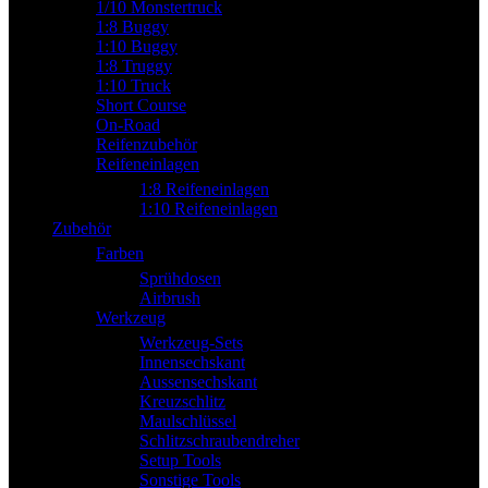
1/10 Monstertruck
1:8 Buggy
1:10 Buggy
1:8 Truggy
1:10 Truck
Short Course
On-Road
Reifenzubehör
Reifeneinlagen
1:8 Reifeneinlagen
1:10 Reifeneinlagen
Zubehör
Farben
Sprühdosen
Airbrush
Werkzeug
Werkzeug-Sets
Innensechskant
Aussensechskant
Kreuzschlitz
Maulschlüssel
Schlitzschraubendreher
Setup Tools
Sonstige Tools