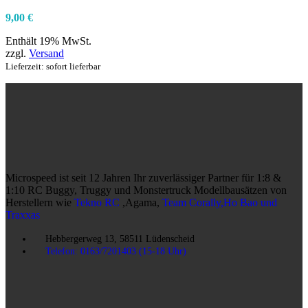
9,00
€
Enthält 19% MwSt.
zzgl.
Versand
Lieferzeit: sofort lieferbar
Microspeed ist seit 12 Jahren Ihr zuverlässiger Partner für 1:8 &
1:10 RC Buggy, Truggy und Monstertruck Modellbausätzen von
Herstellern wie
Tekno RC
,Agama,
Team Corally,Ho Bao und
Traxxas
Hebbergerweg 13, 58511 Lüdenscheid
Telefon: 0163/7201403 (15-18 Uhr)