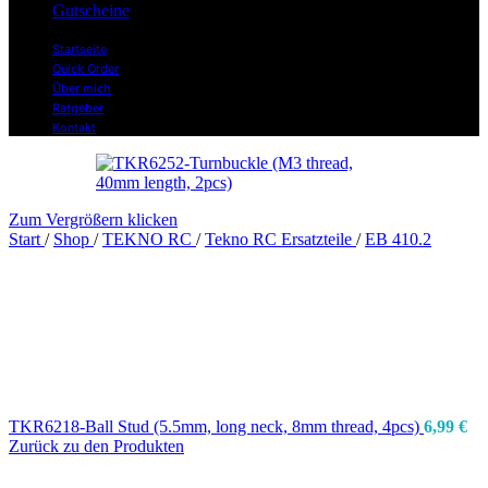
Gutscheine
Startseite
Quick Order
Über mich
Ratgeber
Kontakt
Zum Vergrößern klicken
Start
/
Shop
/
TEKNO RC
/
Tekno RC Ersatzteile
/
EB 410.2
TKR6218-Ball Stud (5.5mm, long neck, 8mm thread, 4pcs)
6,99
€
Zurück zu den Produkten