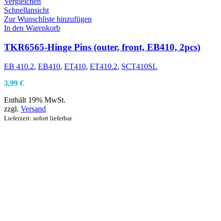
Vergleichen
Schnellansicht
Zur Wunschliste hinzufügen
In den Warenkorb
TKR6565-Hinge Pins (outer, front, EB410, 2pcs)
EB 410.2
,
EB410
,
ET410
,
ET410.2
,
SCT410SL
3,99
€
Enthält 19% MwSt.
zzgl.
Versand
Lieferzeit: sofort lieferbar