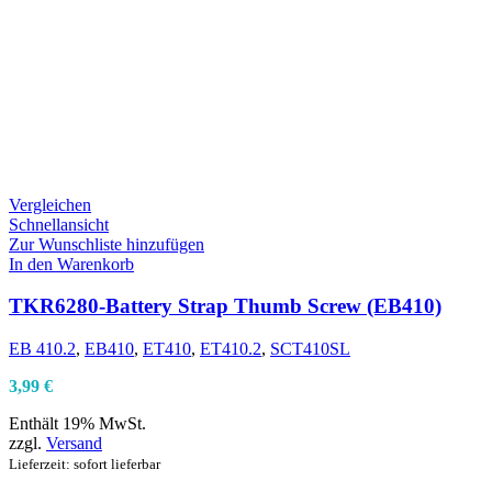
Vergleichen
Schnellansicht
Zur Wunschliste hinzufügen
In den Warenkorb
TKR6280-Battery Strap Thumb Screw (EB410)
EB 410.2
,
EB410
,
ET410
,
ET410.2
,
SCT410SL
3,99
€
Enthält 19% MwSt.
zzgl.
Versand
Lieferzeit: sofort lieferbar