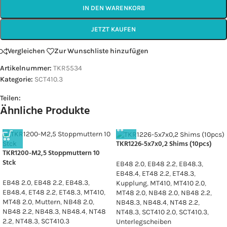
IN DEN WARENKORB
JETZT KAUFEN
Vergleichen
Zur Wunschliste hinzufügen
Artikelnummer:
TKR5534
Kategorie:
SCT410.3
Teilen:
Ähnliche Produkte
TKR1226-5x7x0,2 Shims (10pcs)
TKR1200-M2,5 Stoppmuttern 10
Stck
EB48 2.0
,
EB48 2.2
,
EB48.3
,
EB48.4
,
ET48 2.2
,
ET48.3
,
EB48 2.0
,
EB48 2.2
,
EB48.3
,
Kupplung
,
MT410
,
MT410 2.0
,
EB48.4
,
ET48 2.2
,
ET48.3
,
MT410
,
MT48 2.0
,
NB48 2.0
,
NB48 2.2
,
MT48 2.0
,
Muttern
,
NB48 2.0
,
NB48.3
,
NB48.4
,
NT48 2.2
,
NB48 2.2
,
NB48.3
,
NB48.4
,
NT48
NT48.3
,
SCT410 2.0
,
SCT410.3
,
2.2
,
NT48.3
,
SCT410.3
Unterlegscheiben