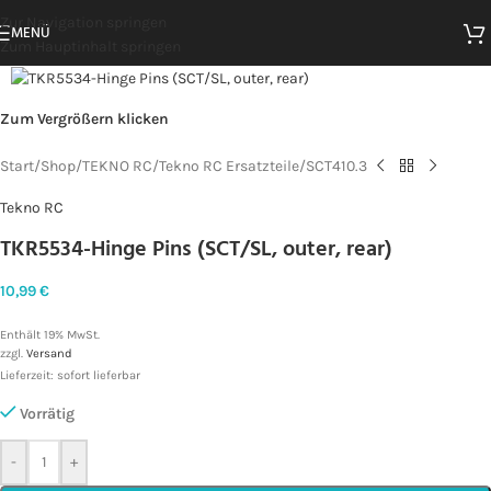
Zur Navigation springen
MENÜ
Zum Hauptinhalt springen
Zum Vergrößern klicken
Start
/
Shop
/
TEKNO RC
/
Tekno RC Ersatzteile
/
SCT410.3
Tekno RC
TKR5534-Hinge Pins (SCT/SL, outer, rear)
10,99
€
Enthält 19% MwSt.
zzgl.
Versand
Lieferzeit: sofort lieferbar
Vorrätig
-
+