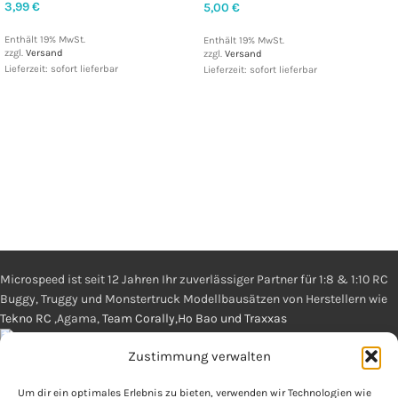
3,99
€
5,00
€
Enthält 19% MwSt.
Enthält 19% MwSt.
zzgl.
Versand
zzgl.
Versand
Lieferzeit: sofort lieferbar
Lieferzeit: sofort lieferbar
Microspeed ist seit 12 Jahren Ihr zuverlässiger Partner für 1:8 & 1:10 RC
Buggy, Truggy und Monstertruck Modellbausätzen von Herstellern wie
Tekno RC
,Agama,
Team Corally,Ho Bao und Traxxas
Hebbergerweg 13, 58511 Lüdenscheid
Zustimmung verwalten
Um dir ein optimales Erlebnis zu bieten, verwenden wir Technologien wie