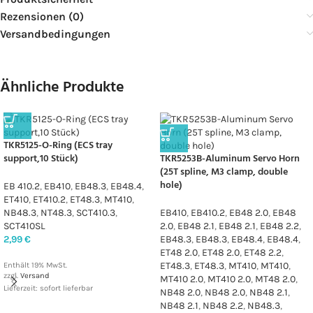
Rezensionen (0)
Versandbedingungen
Ähnliche Produkte
TKR5125-O-Ring (ECS tray
support,10 Stück)
TKR5253B-Aluminum Servo Horn
(25T spline, M3 clamp, double
hole)
EB 410.2
,
EB410
,
EB48.3
,
EB48.4
,
ET410
,
ET410.2
,
ET48.3
,
MT410
,
NB48.3
,
NT48.3
,
SCT410.3
,
EB410
,
EB410.2
,
EB48 2.0
,
EB48
SCT410SL
2.0
,
EB48 2.1
,
EB48 2.1
,
EB48 2.2
,
2,99
€
EB48.3
,
EB48.3
,
EB48.4
,
EB48.4
,
ET48 2.0
,
ET48 2.0
,
ET48 2.2
,
ET48.3
,
ET48.3
,
MT410
,
MT410
,
Enthält 19% MwSt.
zzgl.
Versand
MT410 2.0
,
MT410 2.0
,
MT48 2.0
,
Lieferzeit: sofort lieferbar
NB48 2.0
,
NB48 2.0
,
NB48 2.1
,
NB48 2.1
,
NB48 2.2
,
NB48.3
,