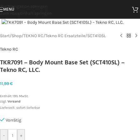
Zur Navigation springen
MENÜ
Zum Hauptinhalt springen
Zum Vergrößern klicken
Start
/
Shop
/
TEKNO RC
/
Tekno RC Ersatzteile
/
SCT410SL
Tekno RC
TKR7091 – Body Mount Base Set (SCT410SL) –
Tekno RC, LLC.
11,99
€
Enthält 19% MwSt.
zzgl.
Versand
Lieferzeit: sofort lieferbar
Vorrätig
-
+