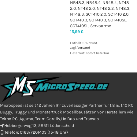
NB48.3
,
NB48.4
,
NB48.4
,
NT48
2.0
,
NT48 2.0
,
NT48 2.2
,
NT48.3
,
NT48.3
,
SCT410 2.0
,
SCT410 2.0
,
SCT410.3
,
SCT410.3
,
SCT410SL
,
SCT410SL
,
Servoarme
15,99
€
Enthält 19% MwSt.
zzgl.
Versand
Lieferzeit: sofort lieferbar
Microspeed ist seit 12 Jahren Ihr zuverlässiger Partner für 1:8 & 1:10 RC
Buggy, Truggy und Monstertruck Modellbausätzen von Herstellern wie
Tekno RC
,Agama,
Team Corally,Ho Bao und Traxxas
Hebbergerweg 13, 58511 Lüdenscheid
Telefon: 0163/7201403 (15-18 Uhr)