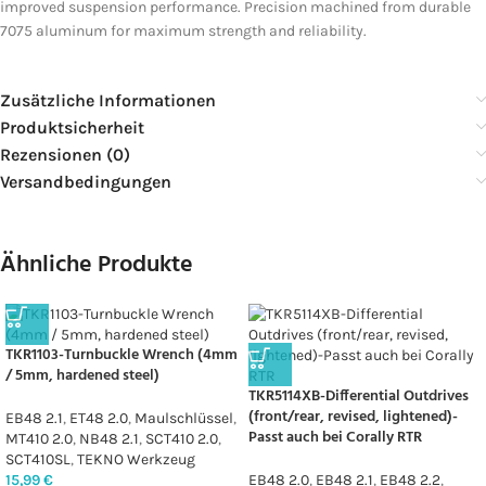
improved suspension performance. Precision machined from durable
7075 aluminum for maximum strength and reliability.
Zusätzliche Informationen
Produktsicherheit
Rezensionen (0)
Versandbedingungen
Ähnliche Produkte
TKR1103-Turnbuckle Wrench (4mm
/ 5mm, hardened steel)
TKR5114XB-Differential Outdrives
(front/rear, revised, lightened)-
EB48 2.1
,
ET48 2.0
,
Maulschlüssel
,
Passt auch bei Corally RTR
MT410 2.0
,
NB48 2.1
,
SCT410 2.0
,
SCT410SL
,
TEKNO Werkzeug
15,99
€
EB48 2.0
,
EB48 2.1
,
EB48 2.2
,