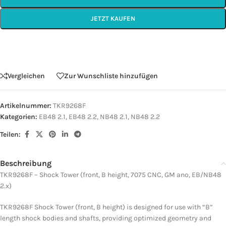
JETZT KAUFEN
Vergleichen
Zur Wunschliste hinzufügen
Artikelnummer:
TKR9268F
Kategorien:
EB48 2.1
,
EB48 2.2
,
NB48 2.1
,
NB48 2.2
Teilen:
Beschreibung
TKR9268F – Shock Tower (front, B height, 7075 CNC, GM ano, EB/NB48
2.x)
TKR9268F Shock Tower (front, B height) is designed for use with “B”
length shock bodies and shafts, providing optimized geometry and