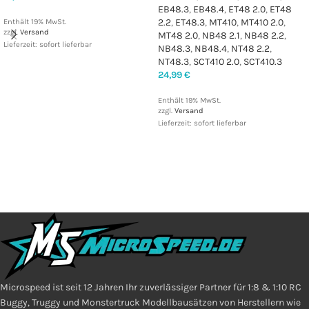
EB48.3
,
EB48.4
,
ET48 2.0
,
ET48
2.2
,
ET48.3
,
MT410
,
MT410 2.0
,
Enthält 19% MwSt.
zzgl.
Versand
MT48 2.0
,
NB48 2.1
,
NB48 2.2
,
Lieferzeit: sofort lieferbar
NB48.3
,
NB48.4
,
NT48 2.2
,
NT48.3
,
SCT410 2.0
,
SCT410.3
24,99
€
Enthält 19% MwSt.
zzgl.
Versand
Lieferzeit: sofort lieferbar
Microspeed ist seit 12 Jahren Ihr zuverlässiger Partner für 1:8 & 1:10 RC
Buggy, Truggy und Monstertruck Modellbausätzen von Herstellern wie