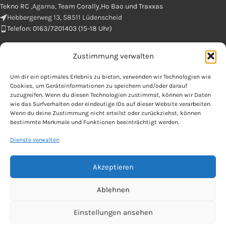
Tekno RC
,Agama,
Team Corally,Ho Bao und Traxxas
Hebbergerweg 13, 58511 Lüdenscheid
Telefon: 0163/7201403 (15-18 Uhr)
Zustimmung verwalten
E-Mail : info@microspeed.de
Um dir ein optimales Erlebnis zu bieten, verwenden wir Technologien wie
Cookies, um Geräteinformationen zu speichern und/oder darauf
zuzugreifen. Wenn du diesen Technologien zustimmst, können wir Daten
wie das Surfverhalten oder eindeutige IDs auf dieser Website verarbeiten.
Wenn du deine Zustimmung nicht erteilst oder zurückziehst, können
bestimmte Merkmale und Funktionen beeinträchtigt werden.
Dienste verwalten
OFFIZIELLES
Akzeptieren
Copyright 2025 by microspeed
Ablehnen
Einstellungen ansehen
Vertrag widerrufen