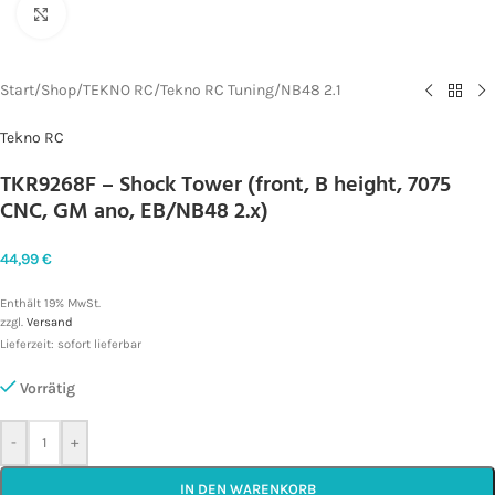
Zum Vergrößern klicken
Start
/
Shop
/
TEKNO RC
/
Tekno RC Tuning
/
NB48 2.1
Tekno RC
TKR9268F – Shock Tower (front, B height, 7075
CNC, GM ano, EB/NB48 2.x)
44,99
€
Enthält 19% MwSt.
zzgl.
Versand
Lieferzeit: sofort lieferbar
Vorrätig
-
+
IN DEN WARENKORB