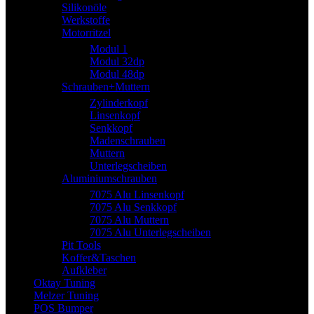
Silikonöle
Werkstoffe
Motorritzel
Modul 1
Modul 32dp
Modul 48dp
Schrauben+Muttern
Zylinderkopf
Linsenkopf
Senkkopf
Madenschrauben
Muttern
Unterlegscheiben
Aluminiumschrauben
7075 Alu Linsenkopf
7075 Alu Senkkopf
7075 Alu Muttern
7075 Alu Unterlegscheiben
Pit Tools
Koffer&Taschen
Aufkleber
Oktay Tuning
Melzer Tuning
POS Bumper