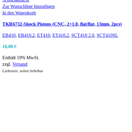
Zur Wunschliste hinzufügen
In den Warenkorb
TKR6732-Shock Pistons (CNC, 2×1.8, flat/flat, 13mm, 2pcs)
EB410
,
EB410.2
,
ET410
,
ET410.2
,
SCT410 2.0
,
SCT410SL
10,00
€
Enthält 19% MwSt.
zzgl.
Versand
Lieferzeit: sofort lieferbar