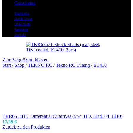
Gutscheine
Startseite
Quick Order
Über mich
Ratgeber
Kontakt
Zum Vergrößern klicken
Start
/
Shop
/
TEKNO RC
/
Tekno RC Tuning
/
ET410
TKR6514HD-Differential Outdrives (f/r/c, HD, EB410/ET410)
17,99
€
Zurück zu den Produkten