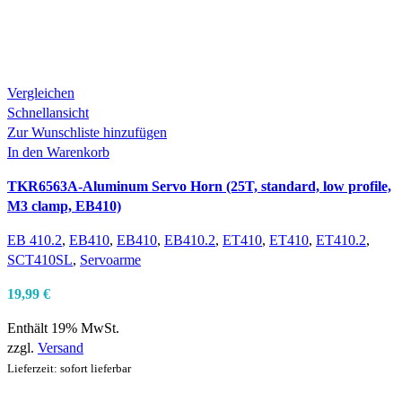
Vergleichen
Schnellansicht
Zur Wunschliste hinzufügen
In den Warenkorb
TKR6563A-Aluminum Servo Horn (25T, standard, low profile,
M3 clamp, EB410)
EB 410.2
,
EB410
,
EB410
,
EB410.2
,
ET410
,
ET410
,
ET410.2
,
SCT410SL
,
Servoarme
19,99
€
Enthält 19% MwSt.
zzgl.
Versand
Lieferzeit: sofort lieferbar