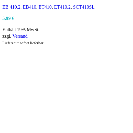
EB 410.2
,
EB410
,
ET410
,
ET410.2
,
SCT410SL
5,99
€
Enthält 19% MwSt.
zzgl.
Versand
Lieferzeit: sofort lieferbar