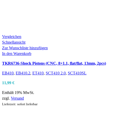
Vergleichen
Schnellansicht
Zur Wunschliste hinzufügen
In den Warenkorb
TKR6736-Shock Pistons (CNC, 8×1.1, flat/flat, 13mm, 2pcs)
EB410
,
EB410.2
,
ET410
,
SCT410 2.0
,
SCT410SL
11,99
€
Enthält 19% MwSt.
zzgl.
Versand
Lieferzeit: sofort lieferbar