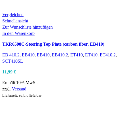
Vergleichen
Schnellansicht
Zur Wunschliste hinzufügen
In den Warenkorb
TKR6598C-Steering Top Plate (carbon fiber, EB410)
EB 410.2
,
EB410
,
EB410
,
EB410.2
,
ET410
,
ET410
,
ET410.2
,
SCT410SL
11,99
€
Enthält 19% MwSt.
zzgl.
Versand
Lieferzeit: sofort lieferbar