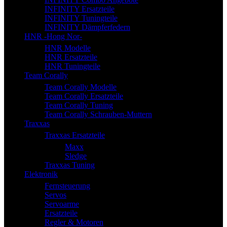
INFINITY Ersatzteile
INFINITY Tuningteile
INFINITY Dämpferfedern
HNR -Hong Nor-
HNR Modelle
HNR Ersatzteile
HNR Tuningteile
Team Corally
Team Corally Modelle
Team Corally Ersatzteile
Team Corally Tuning
Team Corally Schrauben-Muttern
Traxxas
Traxxas Ersatzteile
Maxx
Sledge
Traxxas Tuning
Elektronik
Fernsteuerung
Servos
Servoarme
Ersatzteile
Regler & Motoren