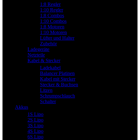
1:8 Regler
1:10 Regler
1:8 Combos
1:10 Combos
1:8 Motoren
1:10 Motoren
Lüfter und Halter
Zubehör
Ladegeräte
Netzteile
Kabel & Stecker
Ladekabel
Balancer Platinen
Kabel mit Stecker
Stecker & Buchsen
Litzen
Schrumpschlauch
Schalter
Akkus
1S Lipo
2S Lipo
3S Lipo
4S Lipo
6S Lipo