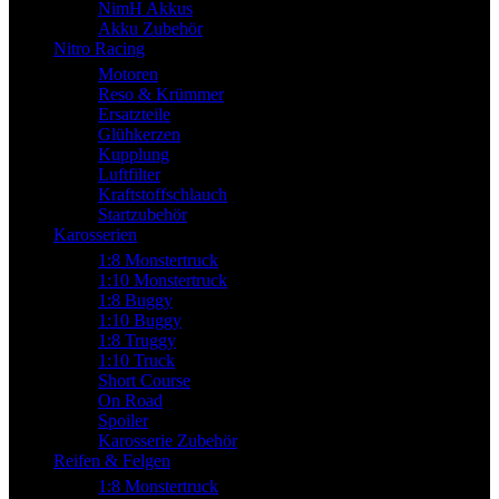
NimH Akkus
Akku Zubehör
Nitro Racing
Motoren
Reso & Krümmer
Ersatzteile
Glühkerzen
Kupplung
Luftfilter
Kraftstoffschlauch
Startzubehör
Karosserien
1:8 Monstertruck
1:10 Monstertruck
1:8 Buggy
1:10 Buggy
1:8 Truggy
1:10 Truck
Short Course
On Road
Spoiler
Karosserie Zubehör
Reifen & Felgen
1:8 Monstertruck