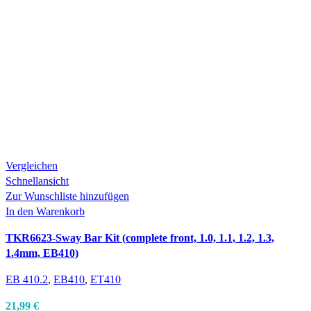
Vergleichen
Schnellansicht
Zur Wunschliste hinzufügen
In den Warenkorb
TKR6623-Sway Bar Kit (complete front, 1.0, 1.1, 1.2, 1.3,
1.4mm, EB410)
EB 410.2
,
EB410
,
ET410
21,99
€