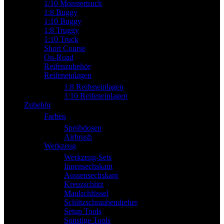
1/10 Monstertruck
1:8 Buggy
1:10 Buggy
1:8 Truggy
1:10 Truck
Short Course
On-Road
Reifenzubehör
Reifeneinlagen
1:8 Reifeneinlagen
1:10 Reifeneinlagen
Zubehör
Farben
Sprühdosen
Airbrush
Werkzeug
Werkzeug-Sets
Innensechskant
Aussensechskant
Kreuzschlitz
Maulschlüssel
Schlitzschraubendreher
Setup Tools
Sonstige Tools