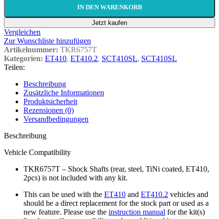
IN DEN WARENKORB
Jetzt kaufen
Vergleichen
Zur Wunschliste hinzufügen
Artikelnummer:
TKR6757T
Kategorien:
ET410
,
ET410.2
,
SCT410SL
,
SCT410SL
Teilen:
Beschreibung
Zusätzliche Informationen
Produktsicherheit
Rezensionen (0)
Versandbedingungen
Beschreibung
Vehicle Compatibility
TKR6757T – Shock Shafts (rear, steel, TiNi coated, ET410,
2pcs) is not included with any kit.
This can be used with the
ET410
and
ET410.2
vehicles and
should be a direct replacement for the stock part or used as a
new feature. Please use the
instruction manual
for the kit(s)