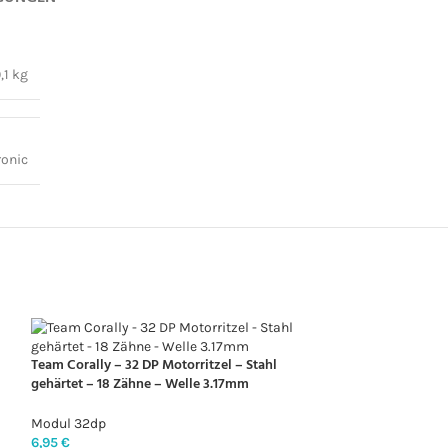
,1 kg
ronic
Team Corally – 32 DP Motorritzel – Stahl
gehärtet – 18 Zähne – Welle 3.17mm
Modul 32dp
6,95
€