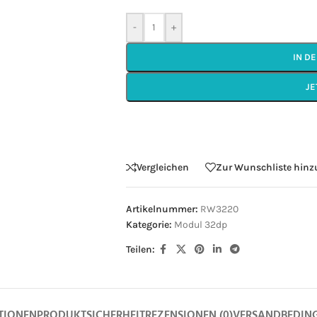
-
+
IN D
JE
Vergleichen
Zur Wunschliste hin
Artikelnummer:
RW3220
Kategorie:
Modul 32dp
Teilen:
TIONEN
PRODUKTSICHERHEIT
REZENSIONEN (0)
VERSANDBEDIN