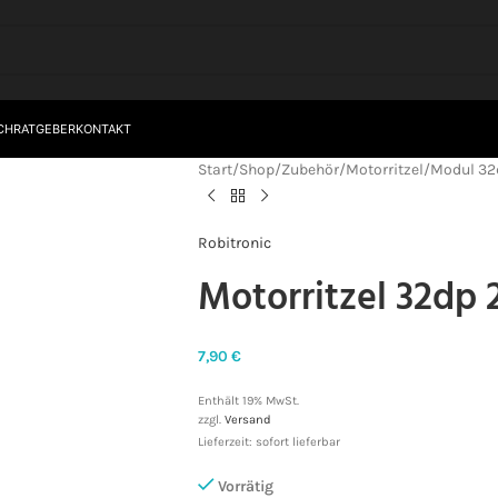
CH
RATGEBER
KONTAKT
Start
/
Shop
/
Zubehör
/
Motorritzel
/
Modul 32
Robitronic
Motorritzel 32dp
7,90
€
Enthält 19% MwSt.
zzgl.
Versand
Lieferzeit: sofort lieferbar
Vorrätig