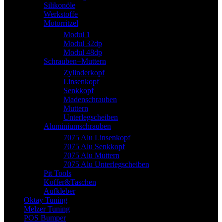
Silikonöle
Werkstoffe
Motorritzel
Modul 1
Modul 32dp
Modul 48dp
Schrauben+Muttern
Zylinderkopf
Linsenkopf
Senkkopf
Madenschrauben
Muttern
Unterlegscheiben
Aluminiumschrauben
7075 Alu Linsenkopf
7075 Alu Senkkopf
7075 Alu Muttern
7075 Alu Unterlegscheiben
Pit Tools
Koffer&Taschen
Aufkleber
Oktay Tuning
Melzer Tuning
POS Bumper