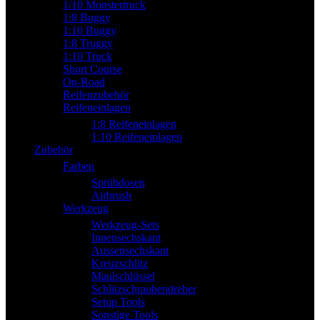
1/10 Monstertruck
1:8 Buggy
1:10 Buggy
1:8 Truggy
1:10 Truck
Short Course
On-Road
Reifenzubehör
Reifeneinlagen
1:8 Reifeneinlagen
1:10 Reifeneinlagen
Zubehör
Farben
Sprühdosen
Airbrush
Werkzeug
Werkzeug-Sets
Innensechskant
Aussensechskant
Kreuzschlitz
Maulschlüssel
Schlitzschraubendreher
Setup Tools
Sonstige Tools