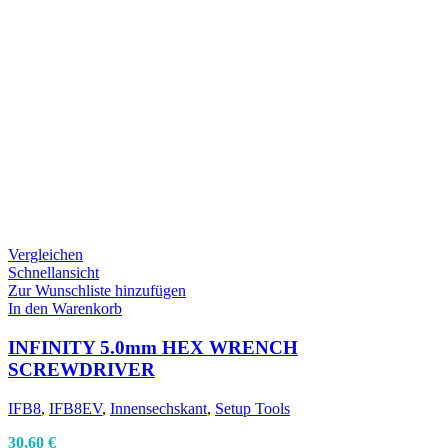
Vergleichen
Schnellansicht
Zur Wunschliste hinzufügen
In den Warenkorb
INFINITY 5.0mm HEX WRENCH
SCREWDRIVER
IFB8
,
IFB8EV
,
Innensechskant
,
Setup Tools
30,60
€