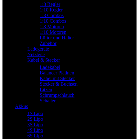
1:8 Regler
1:10 Regler
1:8 Combos
1:10 Combos
1:8 Motoren
1:10 Motoren
Lüfter und Halter
Zubehör
Ladegeräte
Netzteile
Kabel & Stecker
Ladekabel
Balancer Platinen
Kabel mit Stecker
Stecker & Buchsen
Litzen
Schrumpschlauch
Schalter
Akkus
1S Lipo
2S Lipo
3S Lipo
4S Lipo
6S Lipo