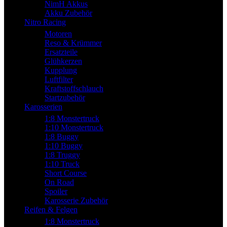
NimH Akkus
Akku Zubehör
Nitro Racing
Motoren
Reso & Krümmer
Ersatzteile
Glühkerzen
Kupplung
Luftfilter
Kraftstoffschlauch
Startzubehör
Karosserien
1:8 Monstertruck
1:10 Monstertruck
1:8 Buggy
1:10 Buggy
1:8 Truggy
1:10 Truck
Short Course
On Road
Spoiler
Karosserie Zubehör
Reifen & Felgen
1:8 Monstertruck