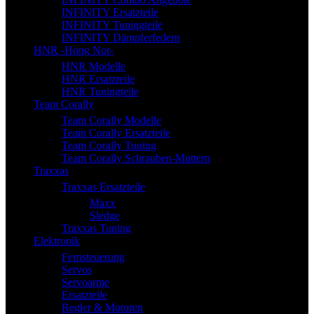
INFINITY Ersatzteile
INFINITY Tuningteile
INFINITY Dämpferfedern
HNR -Hong Nor-
HNR Modelle
HNR Ersatzteile
HNR Tuningteile
Team Corally
Team Corally Modelle
Team Corally Ersatzteile
Team Corally Tuning
Team Corally Schrauben-Muttern
Traxxas
Traxxas Ersatzteile
Maxx
Sledge
Traxxas Tuning
Elektronik
Fernsteuerung
Servos
Servoarme
Ersatzteile
Regler & Motoren