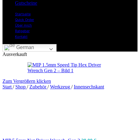
Gutscheine
Startseite
Quick Order
Über mich
Ratgeber
Kontakt
German
Ausverkauft
Zum Vergrößern klicken
Start
/
Shop
/
Zubehör
/
Werkzeug
/
Innensechskant