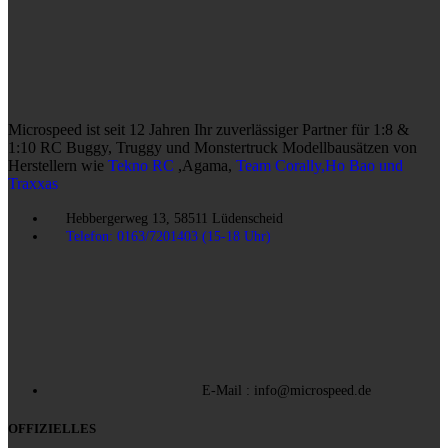
Microspeed ist seit 12 Jahren Ihr zuverlässiger Partner für 1:8 &
1:10 RC Buggy, Truggy und Monstertruck Modellbausätzen von
Herstellern wie
Tekno RC
,Agama,
Team Corally,Ho Bao und
Traxxas
Hebbergerweg 13, 58511 Lüdenscheid
Telefon: 0163/7201403 (15-18 Uhr)
E-Mail : info@microspeed.de
OFFIZIELLES