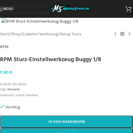
Zur Navigation springen
MENÜ
Zum Hauptinhalt springen
Zum Vergrößern klicken
Start
/
Shop
/
Zubehör
/
Werkzeug
/
Setup Tools
RPM
RPM Sturz-Einstellwerkzeug Buggy 1/8
11,90
€
Enthält 19% MwSt.
zzgl.
Versand
Lieferzeit: sofort lieferbar
Vorrätig
IN DEN WARENKORB