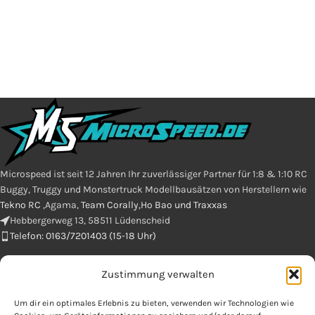
Microspeed ist seit 12 Jahren Ihr zuverlässiger Partner für 1:8 & 1:10 RC
Buggy, Truggy und Monstertruck Modellbausätzen von Herstellern wie
Tekno RC
,Agama,
Team Corally,Ho Bao und Traxxas
Hebbergerweg 13, 58511 Lüdenscheid
Telefon: 0163/7201403 (15-18 Uhr)
Zustimmung verwalten
E-Mail : info@microspeed.de
Um dir ein optimales Erlebnis zu bieten, verwenden wir Technologien wie