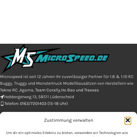
Microspeed ist seit 12 Jahren Ihr zuverlässiger Partner für 1:8 & 1:10 RC
Buggy, Truggy und Monstertruck Modellbausätzen von Herstellern wie
Tekno RC
,Agama,
Team Corally,Ho Bao und Traxxas
Hebbergerweg 13, 58511 Lüdenscheid
Telefon: 0163/7201403 (15-18 Uhr)
Zustimmung verwalten
E-Mail : info@microspeed.de
Um dir ein optimales Erlebnis zu bieten, verwenden wir Technologien wie