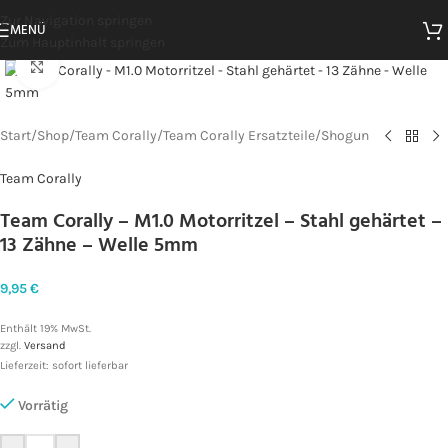
Zur Navigation springen
MENÜ
Zum Hauptinhalt springen
Zum Vergrößern klicken
Start
/
Shop
/
Team Corally
/
Team Corally Ersatzteile
/
Shogun
Team Corally
Team Corally – M1.0 Motorritzel – Stahl gehärtet –
13 Zähne – Welle 5mm
9,95
€
Enthält 19% MwSt.
zzgl.
Versand
Lieferzeit: sofort lieferbar
Vorrätig