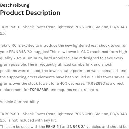
Beschreibung
Product Description
TKR9269D – Shock Tower (rear, lightened, 7075 CNC, GM ano, EB/NB48
2.x)
Tekno RC is excited to introduce the new lightened rear shock tower for
your EB/NB48 2.X buggies! This new tower is CNC machined from high
quality 7075 aluminum, hard anodized, and redesigned to save every
gram possible. The infrequently utilized camberlink and shock
positions were deleted, the tower’s outer perimeter was decreased, and
the supporting cross elements have been milled out. This tower saves 16
grams over the stock tower, for a 40% decrease. TKR9269D is a direct
replacement for
TKR9269B
and requires no extra parts.
Vehicle Compatibility
TKR9269D – Shock Tower (rear, lightened, 7075 CNC, GM ano, EB/NB48
2.x) is not included with any kit.
This can be used with the
EB48 2.1
and
NB48 2.1
vehicles and should be