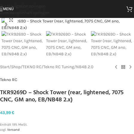
Zur Navigation springen
MENÜ
Zum Hauptinhalt springen
Zum Vergrößern klicken
Start
/
Shop
/
TEKNO RC
/
Tekno RC Tuning
/
NB48 2.0
Tekno RC
TKR9269D – Shock Tower (rear, lightened, 7075
CNC, GM ano, EB/NB48 2.x)
43,99
€
Enthält 19% MwSt.
zzgl.
Versand