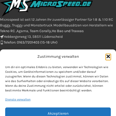
Microspeed ist seit 12 Jahren Ihr zuverlässiger Partner für 1:8 & 1:10 RC
Buggy, Truggy und Monstertruck Modellbausätzen von Herstellern wie
Tekno RC
,Agama,
Team Corally,Ho Bao und Traxxas
Hebbergerweg 13, 58511 Lüdenscheid
Telefon: 0163/7201403 (15-18 Uhr)
Zustimmung verwalten
E-Mail : info@microspeed.de
Um dir ein optimales Erlebnis zu bieten, verwenden wir Technologien wie
Cookies, um Geräteinformationen zu speichern und/oder darauf
zuzugreifen. Wenn du diesen Technologien zustimmst, können wir Daten
wie das Surfverhalten oder eindeutige IDs auf dieser Website verarbeiten.
Wenn du deine Zustimmung nicht erteilst oder zurückziehst, können
bestimmte Merkmale und Funktionen beeinträchtigt werden.
Dienste verwalten
OFFIZIELLES
Akzeptieren
Copyright 2025 by microspeed