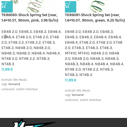
TKR6080-Shock Spring Set (rear,
TKR6081-Shock Spring Set (rear,
1.6×10.5T, 90mm, pink, 3.96 lb/in)
1.6×10.0T, 90mm, green, 4.20 lb/in)
EB48 2.0
,
EB48.3
,
EB48.3
,
EB48.4
,
EB48 2.0
,
EB48 2.0
,
EB48.3
,
EB48.4
,
ET48 2.0
,
ET48 2.0
,
ET48
EB48.3
,
EB48.3
,
EB48.4
,
EB48.4
,
2.0
,
ET48 2.2
,
ET48 2.2
,
ET48.3
,
EB48.4
,
ET48 2.0
,
ET48 2.0
,
ET48
ET48.3
,
NB48 2.0
,
NB48 2.0
,
2.0
,
ET48.3
,
ET48.3
,
ET48.3
,
NB48.3
,
NB48.3
,
NB48.4
,
NB48.4
,
MT410
,
MT410
,
NB48 2.0
,
NB48
NT48 2.0
,
NT48 2.2
,
NT48.3
,
2.0
,
NB48 2.0
,
NB48.3
,
NB48.3
,
NT48.3
NB48.3
,
NB48.4
,
NB48.4
,
NB48.4
,
11,99
€
NT48 2.0
,
NT48 2.2
,
NT48.3
,
NT48.3
,
NT48.3
11,99
€
Enthält 19% MwSt.
zzgl.
Versand
Lieferzeit: sofort lieferbar
Enthält 19% MwSt.
zzgl.
Versand
Lieferzeit: sofort lieferbar